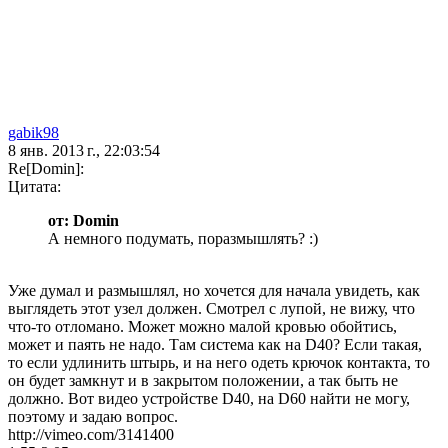
gabik98
8 янв. 2013 г., 22:03:54
Re[Domin]:
Цитата:
от: Domin
А немного подумать, поразмышлять? :)
Уже думал и размышлял, но хочется для начала увидеть, как
выглядеть этот узел должен. Смотрел с лупой, не вижу, что
что-то отломано. Может можно малой кровью обойтись,
может и паять не надо. Там система как на D40? Если такая,
то если удлинить штырь, и на него одеть крючок контакта, то
он будет замкнут и в закрытом положении, а так быть не
должно. Вот видео устройстве D40, на D60 найти не могу,
поэтому и задаю вопрос.
http://vimeo.com/3141400