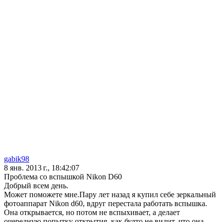
gabik98
8 янв. 2013 г., 18:42:07
Проблема со вспышкой Nikon D60
Добрый всем день.
Может поможете мне.Пару лет назад я купил себе зеркальный
фотоаппарат Nikon d60, вдруг перестала работать вспышка.
Она открывается, но потом не вспыхивает, а делает
очередную попытку открытия, как будто не видит, что она