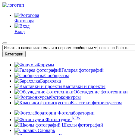
Фотогора
Вход
Категории
Форумы
Галерея фотографий
Сообщества
Барахолка
Выставки и проекты
Обсуждение фототехники
Фотоконкурсы
Классики фотоискусства
Фотолаборатории
NEW
Фотостудии
Школы фотографий
Словарь