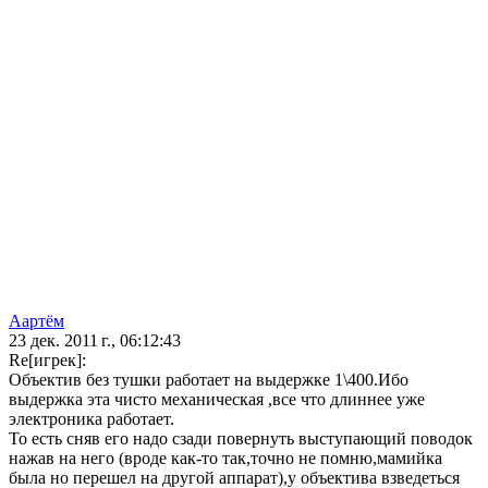
Аартём
23 дек. 2011 г., 06:12:43
Re[игрек]:
Объектив без тушки работает на выдержке 1\400.Ибо
выдержка эта чисто механическая ,все что длиннее уже
электроника работает.
То есть сняв его надо сзади повернуть выступающий поводок
нажав на него (вроде как-то так,точно не помню,мамийка
была но перешел на другой аппарат),у объектива взведеться