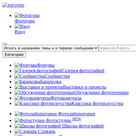
Фотогора
Вход
Категории
Форумы
Галерея фотографий
Сообщества
Барахолка
Выставки и проекты
Обсуждение фототехники
Фотоконкурсы
Классики фотоискусства
Фотолаборатории
NEW
Фотостудии
Школы фотографий
Словарь