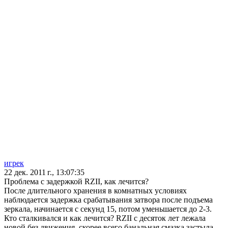
игрек
22 дек. 2011 г., 13:07:35
Проблема с задержкой RZII, как лечится?
После длительного хранения в комнатных условиях
наблюдается задержка срабатывания затвора после подъема
зеркала, начинается с секунд 15, потом уменьшается до 2-3.
Кто сталкивался и как лечится? RZII с десяток лет лежала
новой без движения, скорее всего банальная смазка застыла