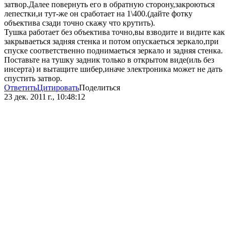
затвор.Далее повернуть его в обратную сторону,закроються
лепестки,и тут-же он сработает на 1\400.(дайте фотку
объектива сзади точно скажу что крутить).
Тушка работает без объектива точно,вы взводите и видите как
закрываеться задняя стенка и потом опускаеться зеркало,при
спуске соответственно поднимаеться зеркало и задняя стенка.
Поставьте на тушку задник только в открытом виде(иль без
инсерта) и вытащите шибер,иначе электроника может не дать
спустить затвор.
Ответить
Цитировать
Поделиться
23 дек. 2011 г., 10:48:12