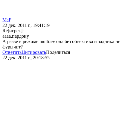
MaF
22 дек. 2011 г., 19:41:19
Re[игрек]:
аааа,пардону.
А разве в режиме multi-ev она без объектива и задника не
фурычит?
Ответить
Цитировать
Поделиться
22 дек. 2011 г., 20:18:55