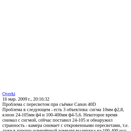
Overki
16 мар. 2009 г., 20:16:32
Проблема с пересветом при съёмке Canon 40D
Проблема в следующем - есть 3 объектива: сигма 10мм ф2,8,
кэнон 24-105мм ф4 и 100-400мм ф4-5,6. Некоторое время
снимал с сигмой, сейчас поставил 24-105 и обнаружил
странность - камера снимает с откровенными пересветами, т.е.
даже в хорошо освещённой комнате выдержка на 100-400 исо