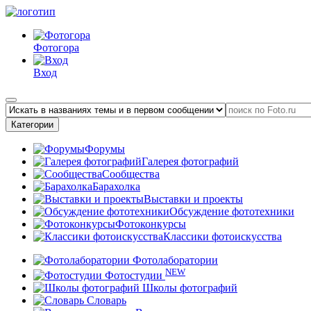
Фотогора
Вход
Категории
Форумы
Галерея фотографий
Сообщества
Барахолка
Выставки и проекты
Обсуждение фототехники
Фотоконкурсы
Классики фотоискусства
Фотолаборатории
NEW
Фотостудии
Школы фотографий
Словарь