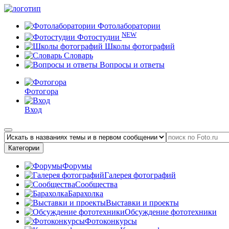
Фотолаборатории
NEW
Фотостудии
Школы фотографий
Словарь
Вопросы и ответы
Фотогора
Вход
Категории
Форумы
Галерея фотографий
Сообщества
Барахолка
Выставки и проекты
Обсуждение фототехники
Фотоконкурсы