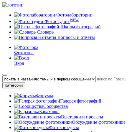
Фотолаборатории
NEW
Фотостудии
Школы фотографий
Словарь
Вопросы и ответы
Фотогора
Вход
Категории
Форумы
Галерея фотографий
Сообщества
Барахолка
Выставки и проекты
Обсуждение фототехники
Фотоконкурсы