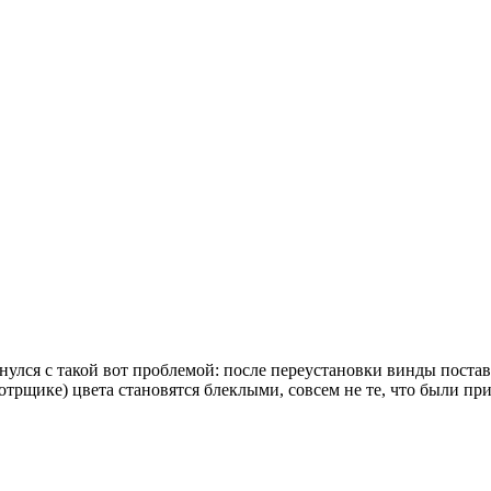
кнулся с такой вот проблемой: после переустановки винды пост
отрщике) цвета становятся блеклыми, совсем не те, что были пр