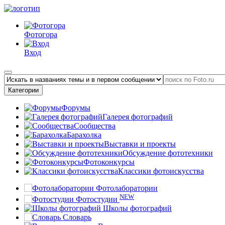
Фотогора
Вход
Категории
Форумы
Галерея фотографий
Сообщества
Барахолка
Выставки и проекты
Обсуждение фототехники
Фотоконкурсы
Классики фотоискусства
Фотолаборатории
NEW
Фотостудии
Школы фотографий
Словарь