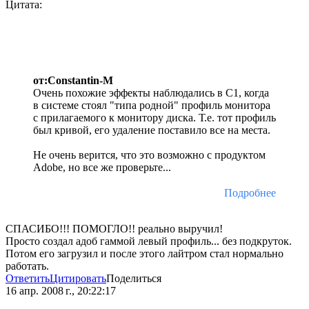
Цитата:
от:Constantin-M
Очень похожие эффекты наблюдались в C1, когда
в системе стоял "типа родной" профиль монитора
с прилагаемого к монитору диска. Т.е. тот профиль
был кривой, его удаление поставило все на места.
Не очень верится, что это возможно с продуктом
Adobe, но все же проверьте...
Подробнее
СПАСИБО!!! ПОМОГЛО!! реально выручил!
Просто создал адоб гаммой левый профиль... без подкруток.
Потом его загрузил и после этого лайтром стал нормально
работать.
Ответить
Цитировать
Поделиться
16 апр. 2008 г., 20:22:17