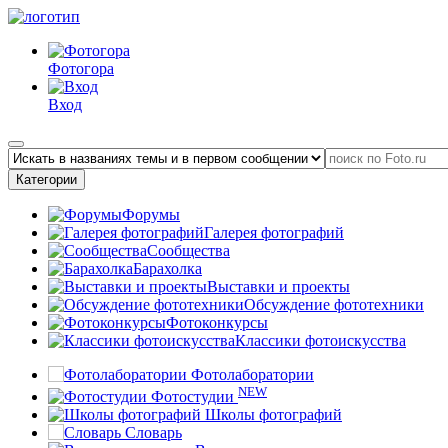
Фотогора
Вход
Категории
Форумы
Галерея фотографий
Сообщества
Барахолка
Выставки и проекты
Обсуждение фототехники
Фотоконкурсы
Классики фотоискусства
Фотолаборатории
NEW
Фотостудии
Школы фотографий
Словарь