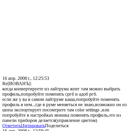
16 апр. 2008 г., 12:25:53
Re[ВОВАНЪ]:
когда конвертируете из лайтрума жпег там можно выбрать
профиль,попробуйте поменять сргб и адоб ргб.
если же у ва в самом лайтруме каша,попробуйте поменять
профиль в нем...где в руме меняеться не знаю,возможно он из
шопа экспортирует посомтрите там color settings ,или
попробуйте в настройках моника поменять профиль,это из
панели приборов делается(управление цветом)
Ответить
Цитировать
Поделиться
16 апр. 2008 г., 12:59:45