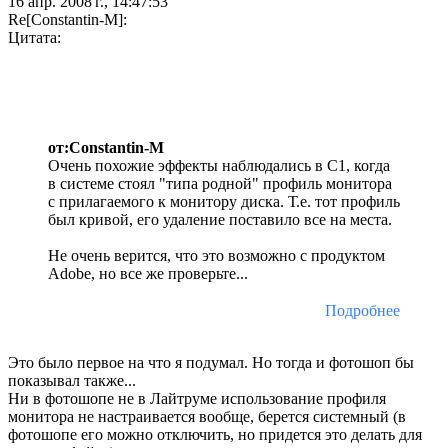
16 апр. 2008 г., 14:47:53
Re[Constantin-M]:
Цитата:
от:Constantin-M
Очень похожие эффекты наблюдались в C1, когда
в системе стоял "типа родной" профиль монитора
с прилагаемого к монитору диска. Т.е. тот профиль
был кривой, его удаление поставило все на места.
Не очень верится, что это возможно с продуктом
Adobe, но все же проверьте...
Подробнее
Это было первое на что я подумал. Но тогда и фотошоп бы
показывал также...
Ни в фотошопе не в Лайтруме использование профиля
монитора не настраивается вообще, берется системный (в
фотошопе его можно отключить, но придется это делать для