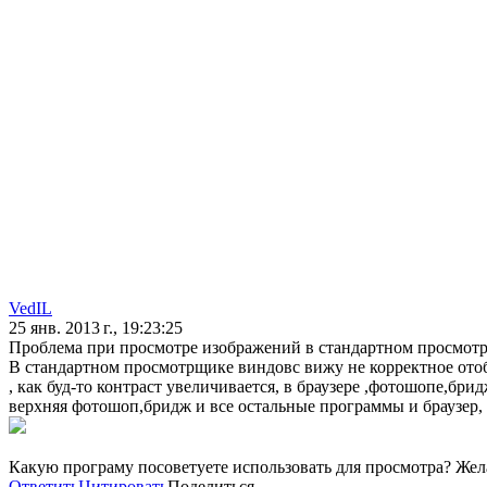
VedIL
25 янв. 2013 г., 19:23:25
Проблема при просмотре изображений в стандартном просмот
В стандартном просмотрщике виндовс вижу не корректное ото
, как буд-то контраст увеличивается, в браузере ,фотошопе,бри
верхняя фотошоп,бридж и все остальные программы и браузер,
Какую програму посоветуете использовать для просмотра? Жел
Ответить
Цитировать
Поделиться