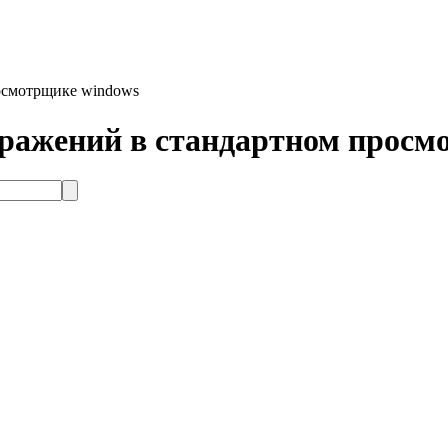
осмотрщике windows
бражений в стандартном просм