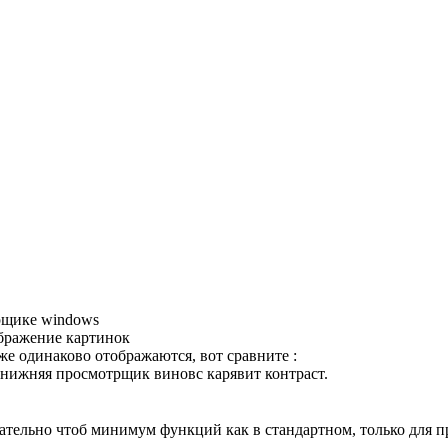
рщике windows
бражение картинок
дже одинаково отображаются, вот сравните :
 нижняя просмотрщик виновс карявит контраст.
ательно чтоб минимум функций как в стандартном, только для п