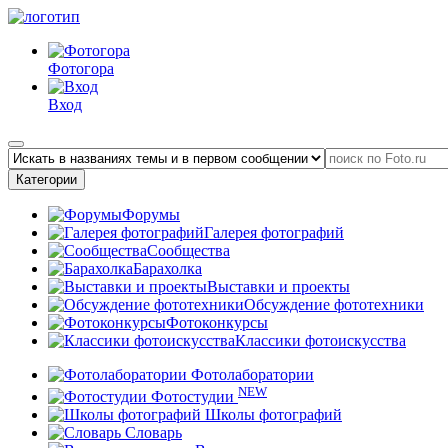
Фотогора
Вход
Категории
Форумы
Галерея фотографий
Сообщества
Барахолка
Выставки и проекты
Обсуждение фототехники
Фотоконкурсы
Классики фотоискусства
Фотолаборатории
NEW
Фотостудии
Школы фотографий
Словарь