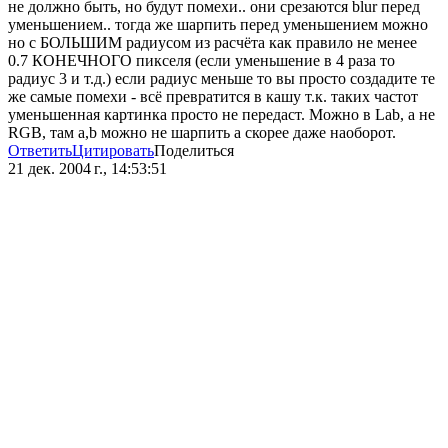
не должно быть, но будут помехи.. они срезаются blur перед
уменьшением.. тогда же шарпить перед уменьшением можно
но с БОЛЬШИМ радиусом из расчёта как правило не менее
0.7 КОНЕЧНОГО пикселя (если уменьшение в 4 раза то
радиус 3 и т.д.) если радиус меньше то вы просто создадите те
же самые помехи - всё превратится в кашу т.к. таких частот
уменьшенная картинка просто не передаст. Можно в Lab, а не
RGB, там a,b можно не шарпить а скорее даже наоборот.
Ответить
Цитировать
Поделиться
21 дек. 2004 г., 14:53:51