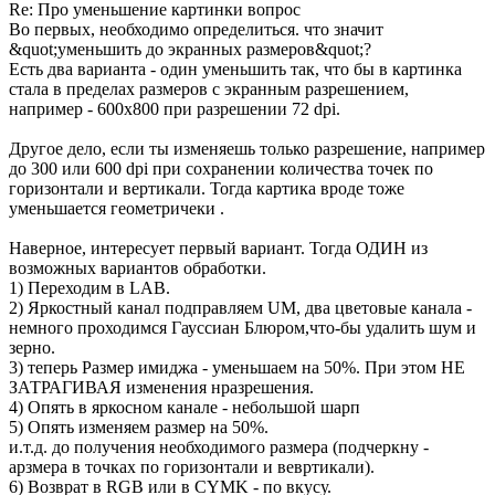
Re: Про уменьшение картинки вопрос
Во первых, необходимо определиться. что значит
&quot;уменьшить до экранных размеров&quot;?
Есть два варианта - один уменьшить так, что бы в картинка
стала в пределах размеров с экранным разрешением,
например - 600х800 при разрешении 72 dpi.
Другое дело, если ты изменяешь только разрешение, например
до 300 или 600 dpi при сохранении количества точек по
горизонтали и вертикали. Тогда картика вроде тоже
уменьшается геометричеки .
Наверное, интересует первый вариант. Тогда ОДИН из
возможных вариантов обработки.
1) Переходим в LAB.
2) Яркостный канал подправляем UM, два цветовые канала -
немного проходимся Гауссиан Блюром,что-бы удалить шум и
зерно.
3) теперь Размер имиджа - уменьшаем на 50%. При этом НЕ
ЗАТРАГИВАЯ изменения нразрешения.
4) Опять в яркосном канале - небольшой шарп
5) Опять изменяем размер на 50%.
и.т.д. до получения необходимого размера (подчеркну -
арзмера в точках по горизонтали и вевртикали).
6) Возврат в RGB или в СYMK - по вкусу.