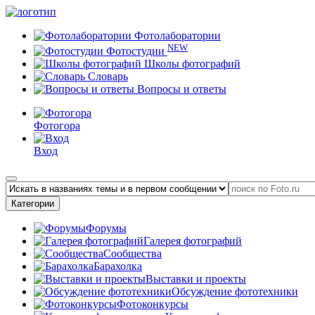
Фотолаборатории
NEW
Фотостудии
Школы фотографий
Словарь
Вопросы и ответы
Фотогора
Вход
Категории
Форумы
Галерея фотографий
Сообщества
Барахолка
Выставки и проекты
Обсуждение фототехники
Фотоконкурсы