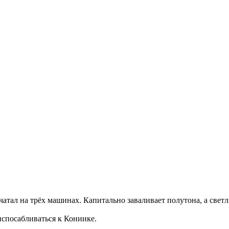
атал на трёх машинах. Капитально заваливает полутона, а светлы
испосабливаться к Кониике.