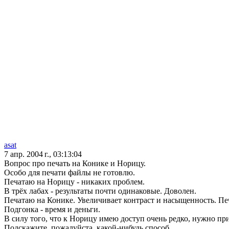
asat
7 апр. 2004 г., 03:13:04
Вопрос про печать на Конике и Норицу.
Особо для печати файлы не готовлю.
Печатаю на Норицу - никаких проблем.
В трёх лабах - результаты почти одинаковые. Доволен.
Печатаю на Конике. Увеличивает контраст и насыщенность. Печ
Подгонка - время и деньги.
В силу того, что к Норицу имею доступ очень редко, нужно пр
Подскажите, пожалуйста, какой-нибудь способ.