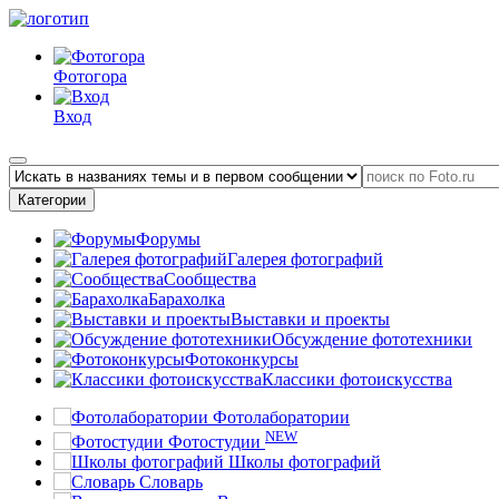
Фотогора
Вход
Категории
Форумы
Галерея фотографий
Сообщества
Барахолка
Выставки и проекты
Обсуждение фототехники
Фотоконкурсы
Классики фотоискусства
Фотолаборатории
NEW
Фотостудии
Школы фотографий
Словарь