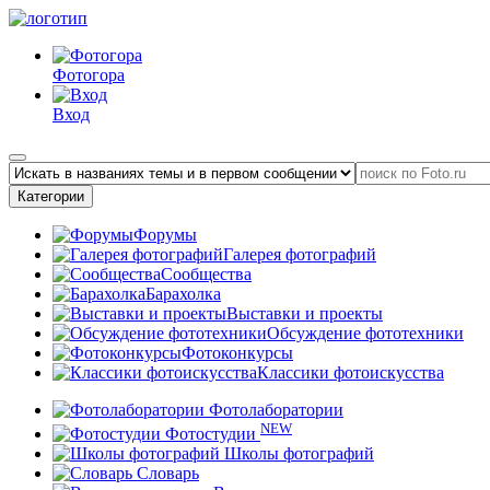
Фотогора
Вход
Категории
Форумы
Галерея фотографий
Сообщества
Барахолка
Выставки и проекты
Обсуждение фототехники
Фотоконкурсы
Классики фотоискусства
Фотолаборатории
NEW
Фотостудии
Школы фотографий
Словарь