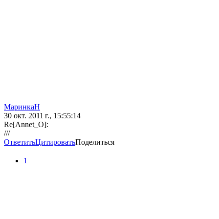
МаринкаН
30 окт. 2011 г., 15:55:14
Re[Annet_O]:
///
Ответить
Цитировать
Поделиться
1