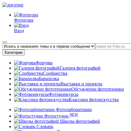
Фотогора
Вход
Категории
Форумы
Галерея фотографий
Сообщества
Барахолка
Выставки и проекты
Обсуждение фототехники
Фотоконкурсы
Классики фотоискусства
Фотолаборатории
NEW
Фотостудии
Школы фотографий
Словарь