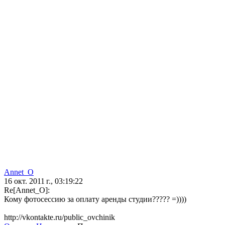
Annet_O
16 окт. 2011 г., 03:19:22
Re[Annet_O]:
Кому фотосессию за оплату аренды студии????? =))))
http://vkontakte.ru/public_ovchinik