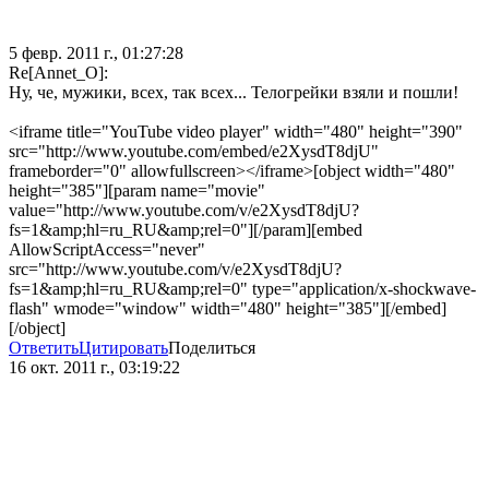
5 февр. 2011 г., 01:27:28
Re[Annet_O]:
Ну, че, мужики, всех, так всех... Телогрейки взяли и пошли!
<iframe title="YouTube video player" width="480" height="390"
src="http://www.youtube.com/embed/e2XysdT8djU"
frameborder="0" allowfullscreen></iframe>[object width="480"
height="385"][param name="movie"
value="http://www.youtube.com/v/e2XysdT8djU?
fs=1&amp;hl=ru_RU&amp;rel=0"][/param][embed
AllowScriptAccess="never"
src="http://www.youtube.com/v/e2XysdT8djU?
fs=1&amp;hl=ru_RU&amp;rel=0" type="application/x-shockwave-
flash" wmode="window" width="480" height="385"][/embed]
[/object]
Ответить
Цитировать
Поделиться
16 окт. 2011 г., 03:19:22