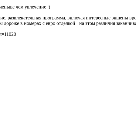
меньше чем увлечение :)
е, развлекательная программа, включая интересные экшены врод
ты дороже в номерах с евро отделкой - на этом различия заканчив
?t=11020