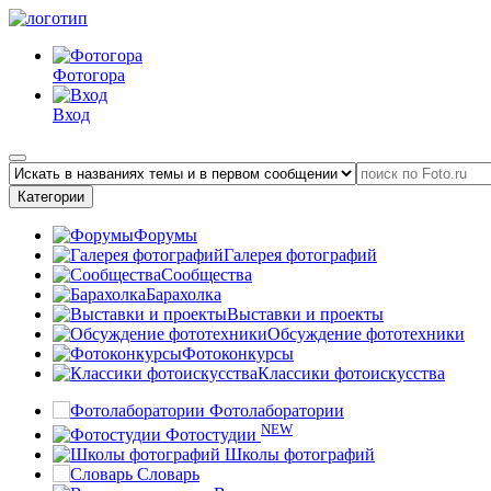
Фотогора
Вход
Категории
Форумы
Галерея фотографий
Сообщества
Барахолка
Выставки и проекты
Обсуждение фототехники
Фотоконкурсы
Классики фотоискусства
Фотолаборатории
NEW
Фотостудии
Школы фотографий
Словарь