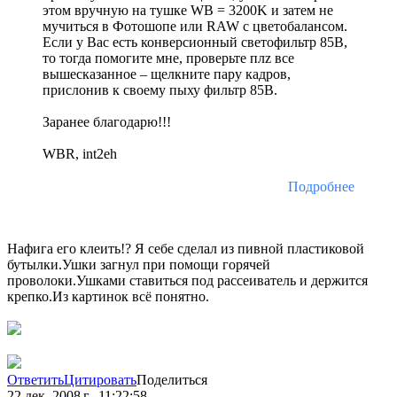
этом вручную на тушке WB = 3200K и затем не
мучиться в Фотошопе или RAW с цветобалансом.
Если у Вас есть конверсионный светофильтр 85B,
то тогда помогите мне, проверьте плz все
вышесказанное – щелкните пару кадров,
прислонив к своему пыху фильтр 85B.
Заранее благодарю!!!
WBR, int2eh
Подробнее
Нафига его клеить!? Я себе сделал из пивной пластиковой
бутылки.Ушки загнул при помощи горячей
проволоки.Ушками ставиться под рассеиватель и держится
крепко.Из картинок всё понятно.
Ответить
Цитировать
Поделиться
22 дек. 2008 г., 11:22:58