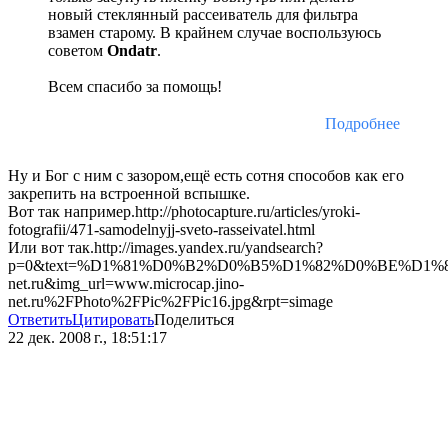
новый стеклянный рассеиватель для фильтра
взамен старому. В крайнем случае воспользуюсь
советом
Ondatr
.
Всем спасибо за помощь!
Подробнее
Ну и Бог с ним с зазором,ещё есть сотня способов как его
закрепить на встроенной вспышке.
Вот так например.http://photocapture.ru/articles/yroki-
fotografii/471-samodelnyjj-sveto-rasseivatel.html
Или вот так.http://images.yandex.ru/yandsearch?
p=0&text=%D1%81%D0%B2%D0%B5%D1%82%D0%BE%D1
net.ru&img_url=www.microcap.jino-
net.ru%2FPhoto%2FPic%2FPic16.jpg&rpt=simage
Ответить
Цитировать
Поделиться
22 дек. 2008 г., 18:51:17