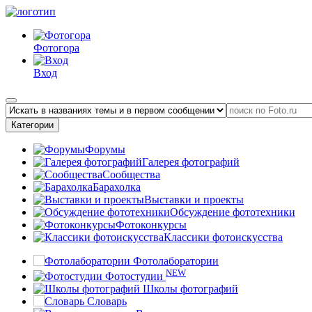
Фотогора
Вход
Категории
Форумы
Галерея фотографий
Сообщества
Барахолка
Выставки и проекты
Обсуждение фототехники
Фотоконкурсы
Классики фотоискусства
Фотолаборатории
NEW
Фотостудии
Школы фотографий
Словарь