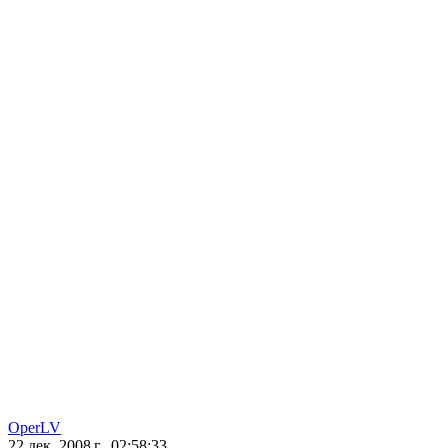
OperLV
22 дек. 2008 г., 02:58:33