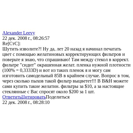
Alexander Leevy
22 дек. 2008 г., 08:26:57
Re[СтС]:
Шутить изволите?! Ну да, лет 20 назад я начинал печатать
цвет с помощью желатиновых корректирующих фильтров и
поверьте я знаю, что спрашиваю! Там между стекол в коррект.
фильтре "сидит" окрашенная желат. пленка нужной плотности
(100% = 0,3333D) и вот из таких пленок я и могу сам
изготовить самодельный 85B в крайнем случае. Вопрос в том,
через сколько пыхов такой фильтр выцветет!!! В B&H можете
сами купить такие желатин. фильтры за $10, а за настоящие
стеклянные с Вас спросят около $200 за 1 шт.
Ответить
Цитировать
Поделиться
22 дек. 2008 г., 08:28:10