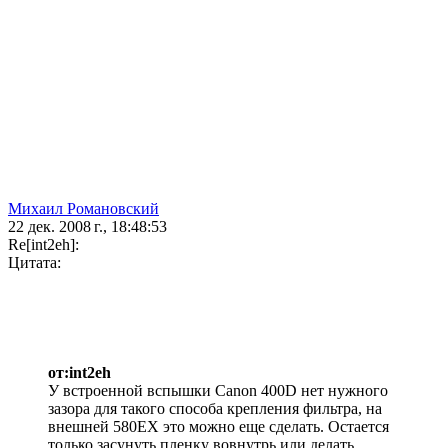
Михаил Романовский
22 дек. 2008 г., 18:48:53
Re[int2eh]:
Цитата:
от:int2eh
У встроенной вспышки Canon 400D нет нужного
зазора для такого способа крепления фильтра, на
внешней 580EX это можно еще сделать. Остается
только засунуть пленку вовнутрь или делать