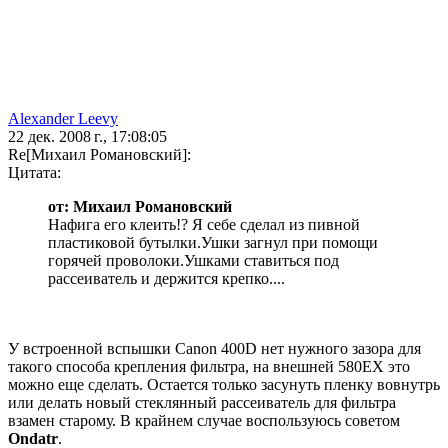
Alexander Leevy
22 дек. 2008 г., 17:08:05
Re[Михаил Романовский]:
Цитата:
от: Михаил Романовский
Нафига его клеить!? Я себе сделал из пивной
пластиковой бутылки.Ушки загнул при помощи
горячей проволоки.Ушками ставиться под
рассеиватель и держится крепко....
У встроенной вспышки Canon 400D нет нужного зазора для
такого способа крепления фильтра, на внешней 580EX это
можно еще сделать. Остается только засунуть пленку вовнутрь
или делать новый стеклянный рассеиватель для фильтра
взамен старому. В крайнем случае воспользуюсь советом
Ondatr
.