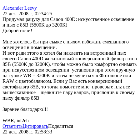
Alexander Leevy
22 дек. 2008 г., 02:34:25
Придумал рацуху для Canon 400D: искусственное освещение
и пых с 85В (5500К до 3200К)
Доброй ночи!
Мне хотелось бы при съмке с пыхом избежать смешанного
освещения в помещении.
И вот ради этого я хотел бы наклеить на встроенный пых
своего Canon 400D желатиновый конверсионный фильтр типа
85B (5500К до 3200К), чтобы можно было комфортно снимать
при искусственном освещении, установив при этом вручную
на тушке WB = 3200K и затем не мучиться в Фотошопе или
RAW с цветобалансом. Если у Вас есть конверсионный
светофильтр 85B, то тогда помогите мне, проверьте плz все
вышесказанное – щелкните пару кадров, прислонив к своему
пыху фильтр 85B.
Заранее благодарю!!!
WBR, int2eh
Ответить
Цитировать
Поделиться
22 дек. 2008 г., 02:58:33