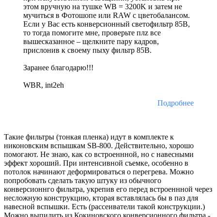
этом вручную на тушке WB = 3200K и затем не
мучиться в Фотошопе или RAW с цветобалансом.
Если у Вас есть конверсионный светофильтр 85B,
то тогда помогите мне, проверьте плz все
вышесказанное – щелкните пару кадров,
прислонив к своему пыху фильтр 85B.
Заранее благодарю!!!
WBR, int2eh
Подробнее
Такие фильтры (тонкая пленка) идут в комплекте к
никоновским вспышкам SB-800. Действительно, хорошо
помогают. Не знаю, как со встроеннной, но с навесными
эффект хороший. При интенсивной съемке, особенно в
потолок начинают деформироваться о перегрева. Можно
попробовать сделать такую штуку из обычного
конверсионнго фильтра, укрепив его перед встроеннной через
несложную конструкцию, кторая вставлялась бы в паз для
навесной вспышки. Есть (рассеиватели такой конструкции.)
Можно выпилить из Кокиновского конверсионного фильтра -