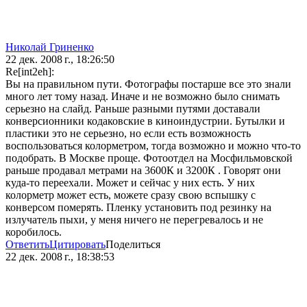
Николай Гриненко
22 дек. 2008 г., 18:26:50
Re[int2eh]:
Вы на правильном пути. Фотографы постарше все это знали
много лет тому назад. Иначе и не возможно было снимать
серьезно на слайд. Раньше разными путями доставали
конверсионники кодаковские в киноиндустрии. Бутылки и
пластики это не серьезно, но если есть возможность
воспользоваться колорметром, тогда возможно и можно что-то
подобрать. В Москве проще. Фотоотдел на Мосфильмовской
раньше продавал метрами на 3600К и 3200К . Говорят они
куда-то переехали. Может и сейчас у них есть. У них
колорметр может есть, можете сразу свою вспышку с
конверсом померять. Пленку установить под резинку на
излучатель пыхи, у меня ничего не перегревалось и не
коробилось.
Ответить
Цитировать
Поделиться
22 дек. 2008 г., 18:38:53