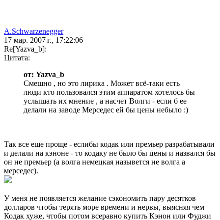
A.Schwarzenegger
17 мар. 2007 г., 17:22:06
Re[Yazva_b]:
Цитата:
от: Yazva_b
Смешно , но это лирика . Может всё-таки есть
люди кто пользовался этим аппаратом хотелось бы
услышать их мнение , а насчет Волги - если б ее
делали на заводе Мерседес ей бы цены небыло :)
Так все еще проще - еслибы кодак или премьер разрабатывали
и делали на кэноне - то кодаку не было бы цены и назвался бы
он не премьер (а волга немецкая назывется не волга а
мерседес).
У меня не появляется желание сэкономить пару десятков
долларов чтобы терять море времени и нервы, выясняя чем
Кодак хуже, чтобы потом всеравно купить Кэнон или Фуджи