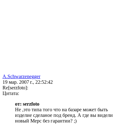
A.Schwarzenegger
19 мар. 2007 г., 22:52:42
Re[serzfoto]:
Цитата:
от: serzfoto
Не ,это типа того что на базаре может быть
изделие сделаное под бренд. А где вы видели
новый Мерс без гарантии? ;)