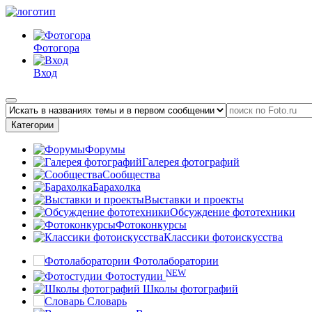
Фотогора
Вход
Категории
Форумы
Галерея фотографий
Сообщества
Барахолка
Выставки и проекты
Обсуждение фототехники
Фотоконкурсы
Классики фотоискусства
Фотолаборатории
NEW
Фотостудии
Школы фотографий
Словарь