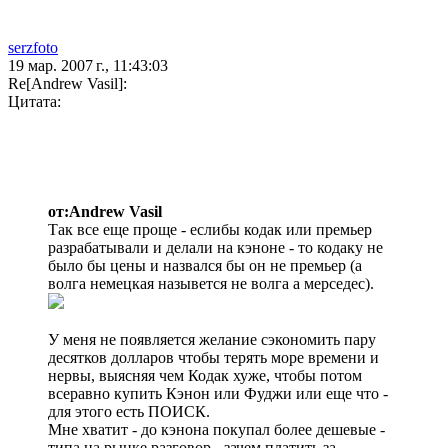
serzfoto
19 мар. 2007 г., 11:43:03
Re[Andrew Vasil]:
Цитата:
от:Andrew Vasil
Так все еще проще - еслибы кодак или премьер
разрабатывали и делали на кэноне - то кодаку не
было бы цены и назвался бы он не премьер (а
волга немецкая назывется не волга а мерседес).
У меня не появляется желание сэкономить пару
десятков долларов чтобы терять море времени и
нервы, выясняя чем Кодак хуже, чтобы потом
всеравно купить Кэнон или Фуджи или еще что -
для этого есть ПОИСК.
Мне хватит - до кэнона покупал более дешевые -
типа на рынке разговор - зачем платить за