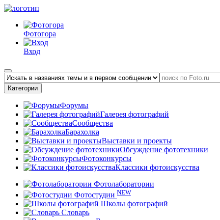
Фотогора
Вход
Категории
Форумы
Галерея фотографий
Сообщества
Барахолка
Выставки и проекты
Обсуждение фототехники
Фотоконкурсы
Классики фотоискусства
Фотолаборатории
NEW
Фотостудии
Школы фотографий
Словарь