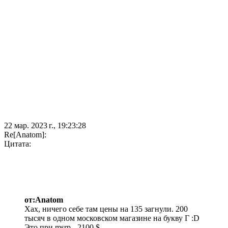
22 мар. 2023 г., 19:23:28
Re[Anatom]:
Цитата:
от:Anatom
Хах, ничего себе там цены на 135 загнули. 200
тысяч в одном московском магазине на букву Г :D
Это при msrp - 2100 $