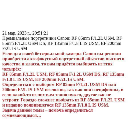
21 мар. 2023 г., 20:51:21
Премиальные портретники Canon: RF 85mm F/1.2L USM, RF
85mm F/1.2L USM DS, RF 135mm F/1.8 L IS USM, EF 200mm
F/2L IS USM
Если для своей беззеркальной камеры Canon вы решили
приобрести автофокусный портретный объектив высшего
качества и класса, то вам придётся выбирать из этих
четырёх:
RF 85mm F/1.2L USM, RF 85mm F/1.2L USM DS, RF 135mm
F/1.8 L IS USM, EF 200mm F/2L IS USM.
Определиться с выбором RF 85mm F/1.2L USM DS или
200mm F/2L IS USM несложно, так как они специфичны, и
если какой-то из них вам точно нужен, другие вас не
устроят. Гораздо сложнее выбрать из RF 85mm F/1.2L USM
и недавно появившегося RF 135mm F/1.8 L IS USM.
Задача данной темы – помочь определиться
сомневающимся…