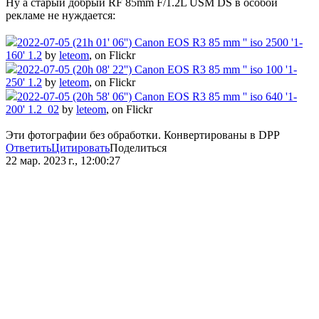
Ну а старый добрый RF 85mm F/1.2L USM DS в особой
рекламе не нуждается:
2022-07-05 (21h 01' 06'') Canon EOS R3 85 mm '' iso 2500 '1-
160' 1.2
by
leteom
, on Flickr
2022-07-05 (20h 08' 22'') Canon EOS R3 85 mm '' iso 100 '1-
250' 1.2
by
leteom
, on Flickr
2022-07-05 (20h 58' 06'') Canon EOS R3 85 mm '' iso 640 '1-
200' 1.2_02
by
leteom
, on Flickr
Эти фотографии без обработки. Конвертированы в DPP
Ответить
Цитировать
Поделиться
22 мар. 2023 г., 12:00:27