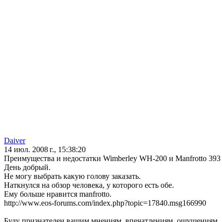
Daiver
14 июл. 2008 г., 15:38:20
Преимущества и недостатки Wimberley WH-200 и Manfrotto 393
День добрый.
Не могу выбрать какую голову заказать.
Наткнулся на обзор человека, у которого есть обе.
Ему больше нравится manfrotto.
http://www.eos-forums.com/index.php?topic=17840.msg166990
Буду признателен вашим мнениям, впечатлениям, ощущениям.