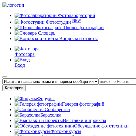
Фотолаборатории
NEW
Фотостудии
Школы фотографий
Словарь
Вопросы и ответы
Фотогора
Вход
Категории
Форумы
Галерея фотографий
Сообщества
Барахолка
Выставки и проекты
Обсуждение фототехники
Фотоконкурсы