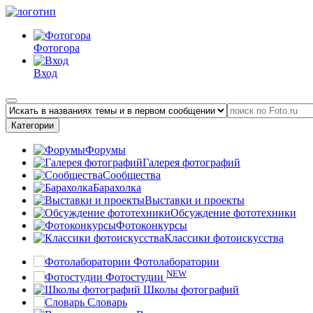
Фотогора
Вход
Категории
Форумы
Галерея фотографий
Сообщества
Барахолка
Выставки и проекты
Обсуждение фототехники
Фотоконкурсы
Классики фотоискусства
Фотолаборатории
NEW
Фотостудии
Школы фотографий
Словарь