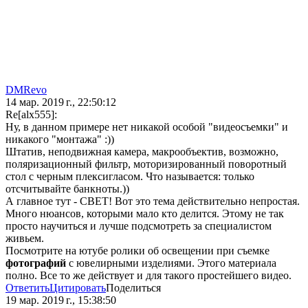
DMRevo
14 мар. 2019 г., 22:50:12
Re[alx555]:
Ну, в данном примере нет никакой особой "видеосъемки" и
никакого "монтажа" :))
Штатив, неподвижная камера, макрообъектив, возможно,
поляризационный фильтр, моторизированный поворотный
стол с черным плексигласом. Что называется: только
отсчитывайте банкноты.))
А главное тут - СВЕТ! Вот это тема действительно непростая.
Много нюансов, которыми мало кто делится. Этому не так
просто научиться и лучше подсмотреть за специалистом
живьем.
Посмотрите на ютубе ролики об освещении при съемке
фотографий
с ювелирными изделиями. Этого материала
полно. Все то же действует и для такого простейшего видео.
Ответить
Цитировать
Поделиться
19 мар. 2019 г., 15:38:50