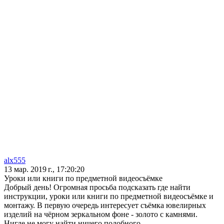
alx555
13 мар. 2019 г., 17:20:20
Уроки или книги по предметной видеосъёмке
Добрый день! Огромная просьба подсказать где найти
инструкции, уроки или книги по предметной видеосъёмке и
монтажу. В первую очередь интересует съёмка ювелирных
изделий на чёрном зеркальном фоне - золото с камнями.
Нигде не могу найти ничего подобного.