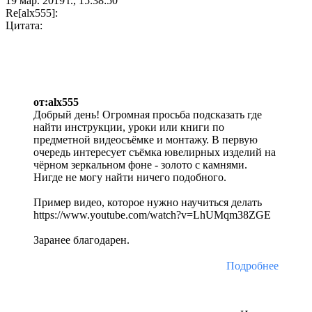
19 мар. 2019 г., 15:38:50
Re[alx555]:
Цитата:
от:alx555
Добрый день! Огромная просьба подсказать где
найти инструкции, уроки или книги по
предметной видеосъёмке и монтажу. В первую
очередь интересует съёмка ювелирных изделий на
чёрном зеркальном фоне - золото с камнями.
Нигде не могу найти ничего подобного.
Пример видео, которое нужно научиться делать
https://www.youtube.com/watch?v=LhUMqm38ZGE
Заранее благодарен.
Подробнее