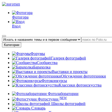
Фотогора
Вход
Категории
Форумы
Галерея фотографий
Сообщества
Барахолка
Выставки и проекты
Обсуждение фототехники
Фотоконкурсы
Классики фотоискусства
Фотолаборатории
NEW
Фотостудии
Школы фотографий
Словарь