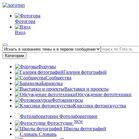
Фотогора
Вход
Категории
Форумы
Галерея фотографий
Сообщества
Барахолка
Выставки и проекты
Обсуждение фототехники
Фотоконкурсы
Классики фотоискусства
Фотолаборатории
NEW
Фотостудии
Школы фотографий
Словарь