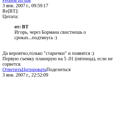
Ребров Игорь
3 янв. 2007 г., 09:59:17
Re[BT]:
Цитата:
от: BT
Игорь, через Бормана свистнешь о
сроках...подтянусь :)
Да вероятно,только "старички" и появятся :)
Первую съемку планирую на 5 .01 (пятница), если не
сорвется.
Ответить
Цитировать
Поделиться
3 янв. 2007 г., 22:52:09