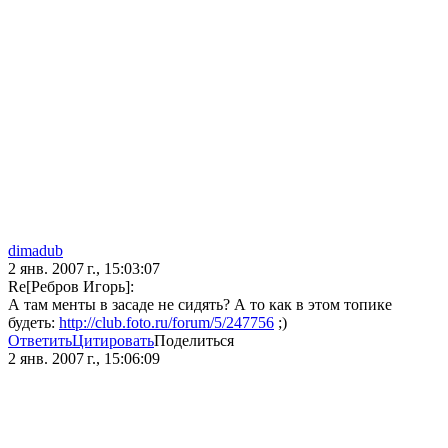
dimadub
2 янв. 2007 г., 15:03:07
Re[Ребров Игорь]:
А там менты в засаде не сидять? А то как в этом топике
будеть:
http://club.foto.ru/forum/5/247756
;)
Ответить
Цитировать
Поделиться
2 янв. 2007 г., 15:06:09