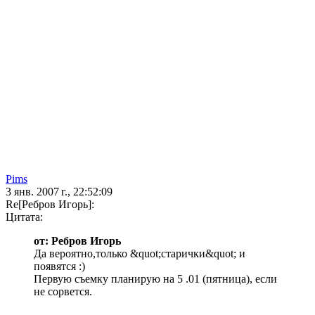
Pims
3 янв. 2007 г., 22:52:09
Re[Ребров Игорь]:
Цитата:
от: Ребров Игорь
Да вероятно,только &quot;старички&quot; и
появятся :)
Первую съемку планирую на 5 .01 (пятница), если
не сорвется.