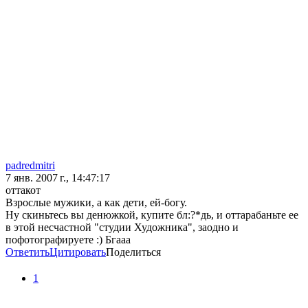
padredmitri
7 янв. 2007 г., 14:47:17
оттакот
Взрослые мужики, а как дети, ей-богу.
Ну скиньтесь вы денюжкой, купите бл:?*дь, и оттарабаньте ее
в этой несчастной "студии Художника", заодно и
пофотографируете :) Бгааа
Ответить
Цитировать
Поделиться
1