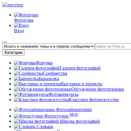
Фотогора
Вход
Категории
Форумы
Галерея фотографий
Сообщества
Барахолка
Выставки и проекты
Обсуждение фототехники
Фотоконкурсы
Классики фотоискусства
Фотолаборатории
NEW
Фотостудии
Школы фотографий
Словарь