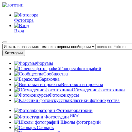
Фотогора
Вход
Категории
Форумы
Галерея фотографий
Сообщества
Барахолка
Выставки и проекты
Обсуждение фототехники
Фотоконкурсы
Классики фотоискусства
Фотолаборатории
NEW
Фотостудии
Школы фотографий
Словарь