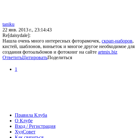
taniku
22 янв. 2013 г., 23:14:43
Re[daisydale]:
Нашла очень много интересных фоторамочек,
скрап-наборов
,
кистей, шаблонов, виньеток и многое другое необходимое для
создания фотоальбомов и фотокниг на сайте
artmix.biz
Ответить
Цитировать
Поделиться
1
Правила Клуба
О Клубе
Вход / Регистрация
ХудСовет
Как связаться