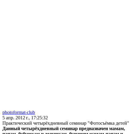
photoformat-club
5 апр. 2012 г., 17:25:32
Практический четырёхдневный семинар "Фотосъёмка детей"
Данный четырёхдневный семинар предназначен мамам,
папам, бубушкам и дедушкам, будущим мамам-папам и