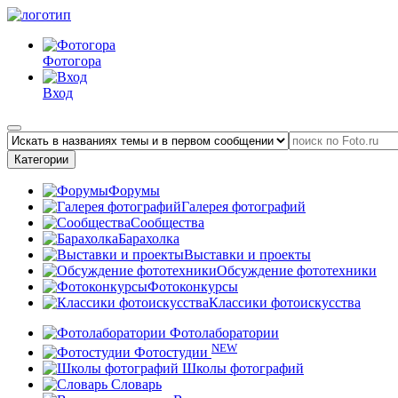
Фотогора
Вход
Категории
Форумы
Галерея фотографий
Сообщества
Барахолка
Выставки и проекты
Обсуждение фототехники
Фотоконкурсы
Классики фотоискусства
Фотолаборатории
NEW
Фотостудии
Школы фотографий
Словарь