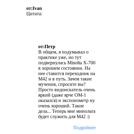
от:Ivan
Цитата:
от:Петр
В общем, я подумывал о
практике уже, но тут
подвернулась Minolta X-700
в хорошем состоянии. На
нее ставится переходник на
М42 и в путь. Зачем такие
мучения, спросите вы?
Просто видоискатель очень
яркий (даже ярче ОМ-1
оказался) и экспонометр ну
очень хороший. Такие
дела... Теперь мне минольта
будет служить для М42 :)
Подробнее