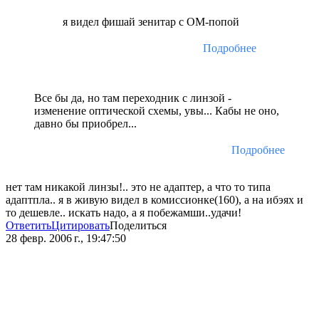
я видел фишай зенитар с ОМ-попой
Подробнее
Все бы да, но там переходник с линзой -
изменение оптической схемы, увы... Кабы не оно,
давно бы приобрел...
Подробнее
нет там никакой линзы!.. это не адаптер, а что то типа
адаптпла.. я в живую видел в комиссионке(160), а на ибэях и
то дешевле.. искать надо, а я побежамши..удачи!
Ответить
Цитировать
Поделиться
28 февр. 2006 г., 19:47:50