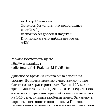
от:Пётр Гриневич
Хотелось бы узнать, что представляет
из себя subj,
насколько он удобен и надёжен.
Или поискать что-нибудь другое на
м42?
Можно посмотреть здесь:
http://www.praktica-
collector.de/214_Praktica_MTL5B.htm
Для своего времени камера была вполне на
уровне. По моему мнению существенно лучше
близкого по характеристикам "Зенит-19", как по
эргономике, так и по надежности. Из недостатков
- заметное сотрясение при срабатывании затвора -
на 1/15 с рук снимать проблематично. За камеру в
хорошем состоянии с полтинником Панколар
(лучше) или Пентакон 1,8/50 я бы не пожалел 3000