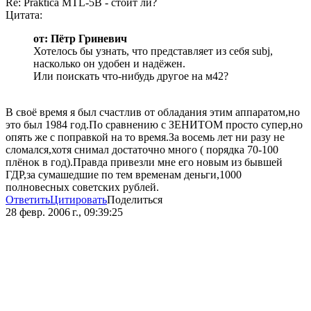
Re: Praktica MTL-5B - стоит ли?
Цитата:
от: Пётр Гриневич
Хотелось бы узнать, что представляет из себя subj,
насколько он удобен и надёжен.
Или поискать что-нибудь другое на м42?
В своё время я был счастлив от обладания этим аппаратом,но
это был 1984 год.По сравнению с ЗЕНИТОМ просто супер,но
опять же с поправкой на то время.За восемь лет ни разу не
сломался,хотя снимал достаточно много ( порядка 70-100
плёнок в год).Правда привезли мне его новым из бывшей
ГДР,за сумашедшие по тем временам деньги,1000
полновесных советских рублей.
Ответить
Цитировать
Поделиться
28 февр. 2006 г., 09:39:25