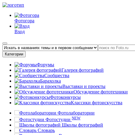
Фотогора
Вход
Категории
Форумы
Галерея фотографий
Сообщества
Барахолка
Выставки и проекты
Обсуждение фототехники
Фотоконкурсы
Классики фотоискусства
Фотолаборатории
NEW
Фотостудии
Школы фотографий
Словарь