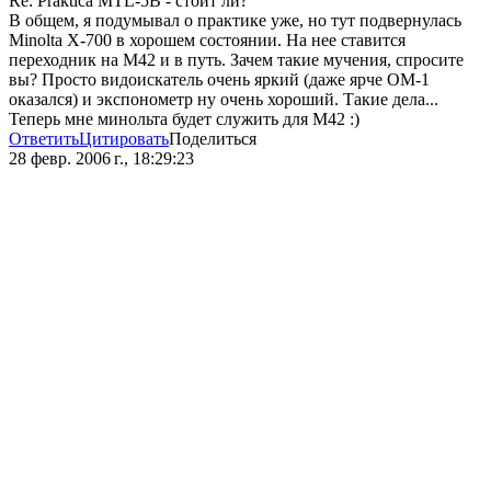
Re: Praktica MTL-5B - стоит ли?
В общем, я подумывал о практике уже, но тут подвернулась
Minolta X-700 в хорошем состоянии. На нее ставится
переходник на М42 и в путь. Зачем такие мучения, спросите
вы? Просто видоискатель очень яркий (даже ярче ОМ-1
оказался) и экспонометр ну очень хороший. Такие дела...
Теперь мне минольта будет служить для М42 :)
Ответить
Цитировать
Поделиться
28 февр. 2006 г., 18:29:23