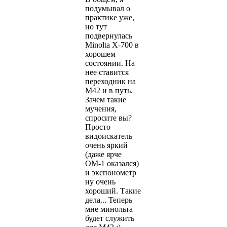
подумывал о
практике уже,
но тут
подвернулась
Minolta X-700 в
хорошем
состоянии. На
нее ставится
переходник на
М42 и в путь.
Зачем такие
мучения,
спросите вы?
Просто
видоискатель
очень яркий
(даже ярче
ОМ-1 оказался)
и экспонометр
ну очень
хороший. Такие
дела... Теперь
мне минольта
будет служить