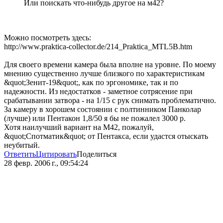
Или поискать что-нибудь другое на м42?
Можно посмотреть здесь:
http://www.praktica-collector.de/214_Praktica_MTL5B.htm
Для своего времени камера была вполне на уровне. По моему
мнению существенно лучше близкого по характеристикам
&quot;Зенит-19&quot;, как по эргономике, так и по
надежности. Из недостатков - заметное сотрясение при
срабатывании затвора - на 1/15 с рук снимать проблематично.
За камеру в хорошем состоянии с полтинником Панколар
(лучше) или Пентакон 1,8/50 я бы не пожалел 3000 р.
Хотя наилучший вариант на М42, пожалуй,
&quot;Спотматик&quot; от Пентакса, если удастся отыскать
неубитый.
Ответить
Цитировать
Поделиться
28 февр. 2006 г., 09:54:24