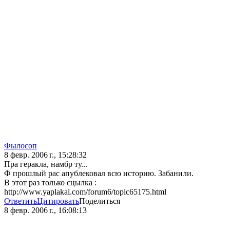
Фылосоп
8 февр. 2006 г., 15:28:32
Пра геракла, намбр ту...
Ф прошлый рас апублековал всю историю. Забанили.
В этот раз только сцылка :
http://www.yaplakal.com/forum6/topic65175.html
Ответить
Цитировать
Поделиться
8 февр. 2006 г., 16:08:13