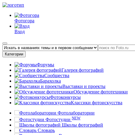
Фотогора
Вход
Категории
Форумы
Галерея фотографий
Сообщества
Барахолка
Выставки и проекты
Обсуждение фототехники
Фотоконкурсы
Классики фотоискусства
Фотолаборатории
NEW
Фотостудии
Школы фотографий
Словарь