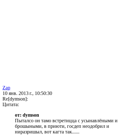
Zap
10 янв. 2013 г., 10:50:30
Re[dymson]:
Цитата:
от: dymson
Пыталсо он тамо встретицца с усынавлёными и
брошыными, в приюти, госдеп неодобрил и
ниразришыл, вот кагта так......