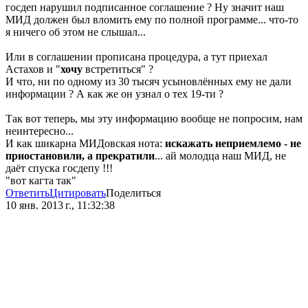
госдеп нарушил подписанное соглашение ? Ну значит наш
МИД должен был вломить ему по полной программе... что-то
я ничего об этом не слышал...
Или в соглашении прописана процедура, а тут приехал
Астахов и "
хочу
встретиться" ?
И что, ни по одному из 30 тысяч усыновлённых ему не дали
информации ? А как же он узнал о тех 19-ти ?
Так вот теперь, мы эту информацию вообще не попросим, нам
неинтересно...
И как шикарна МИДовская нота:
искажать неприемлемо - не
приостановили, а прекратили
... ай молодца наш МИД, не
даёт спуска госдепу !!!
"вот кагта так"
Ответить
Цитировать
Поделиться
10 янв. 2013 г., 11:32:38