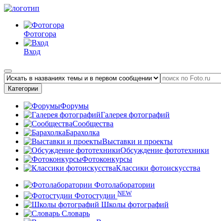
Фотогора
Вход
Категории
Форумы
Галерея фотографий
Сообщества
Барахолка
Выставки и проекты
Обсуждение фототехники
Фотоконкурсы
Классики фотоискусства
Фотолаборатории
NEW
Фотостудии
Школы фотографий
Словарь