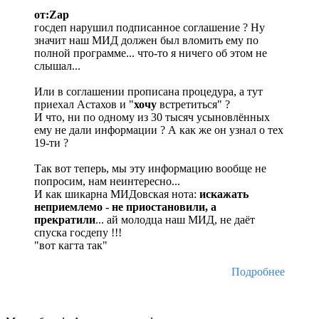
от:Zap
госдеп нарушил подписанное соглашение ? Ну
значит наш МИД должен был вломить ему по
полной программе... что-то я ничего об этом не
слышал...
Или в соглашении прописана процедура, а тут
приехал Астахов и "
хочу
встретиться" ?
И что, ни по одному из 30 тысяч усыновлённых
ему не дали информации ? А как же он узнал о тех
19-ти ?
Так вот теперь, мы эту информацию вообще не
попросим, нам неинтересно...
И как шикарна МИДовская нота:
искажать
неприемлемо - не приостановили, а
прекратили
... ай молодца наш МИД, не даёт
спуска госдепу !!!
"вот кагта так"
Подробнее