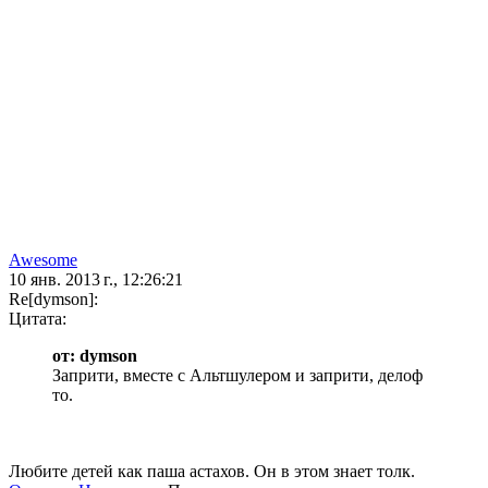
Awesome
10 янв. 2013 г., 12:26:21
Re[dymson]:
Цитата:
от: dymson
Заприти, вместе с Альтшулером и заприти, делоф
то.
Любите детей как паша астахов. Он в этом знает толк.