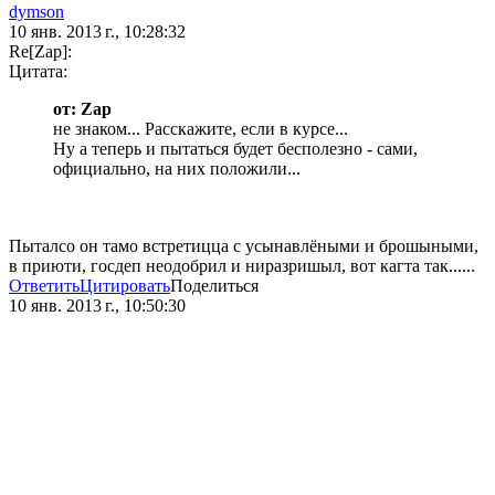
dymson
10 янв. 2013 г., 10:28:32
Re[Zap]:
Цитата:
от: Zap
не знаком... Расскажите, если в курсе...
Ну а теперь и пытаться будет бесполезно - сами,
официально, на них положили...
Пыталсо он тамо встретицца с усынавлёными и брошыными,
в приюти, госдеп неодобрил и ниразришыл, вот кагта так......
Ответить
Цитировать
Поделиться
10 янв. 2013 г., 10:50:30