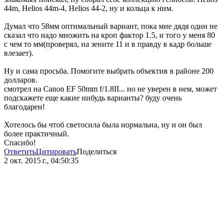
44m, Helios 44m-4, Helios 44-2, ну и кольца к ним.
Думал что 58мм оптимальный вариант, пока мне дядя один не
сказал что надо множить на кроп фактор 1.5, и того у меня 80
с чем то мм(проверял, на зените 11 и в правду в кадр больше
влезает).
Ну и сама просьба. Помогите выбрать объектив в районе 200
долларов.
смотрел на Canon EF 50mm f/1.8II... но не уверен в нем, может
подскажете еще какие нибудь варианты? буду очень
благодарен!
Хотелось бы чтоб светосила была нормальна, ну и он был
более практичный.
Спасибо!
Ответить
Цитировать
Поделиться
2 окт. 2015 г., 04:50:35