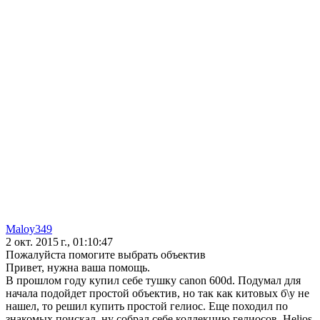
Maloy349
2 окт. 2015 г., 01:10:47
Пожалуйста помогите выбрать объектив
Привет, нужна ваша помощь.
В прошлом году купил себе тушку canon 600d. Подумал для
начала подойдет простой объектив, но так как китовых б\у не
нашел, то решил купить простой гелиос. Еще походил по
знакомых поискал, ну собрал себе коллекцию гелиосов. Helios