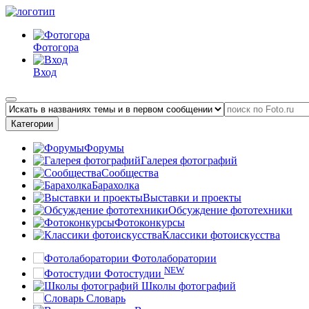
Фотогора
Вход
Категории
Форумы
Галерея фотографий
Сообщества
Барахолка
Выставки и проекты
Обсуждение фототехники
Фотоконкурсы
Классики фотоискусства
Фотолаборатории
NEW
Фотостудии
Школы фотографий
Словарь