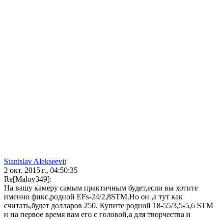
Stanislav Alekseevit
2 окт. 2015 г., 04:50:35
Re[Maloy349]:
На вашу камеру самым практичным будет,если вы хотите
именно фикс,родной EFs-24/2,8STM.Но он ,а тут как
считать,будет долларов 250. Купите родной 18-55/3,5-5,6 STM
и на первое время вам его с головой,а для творчества и