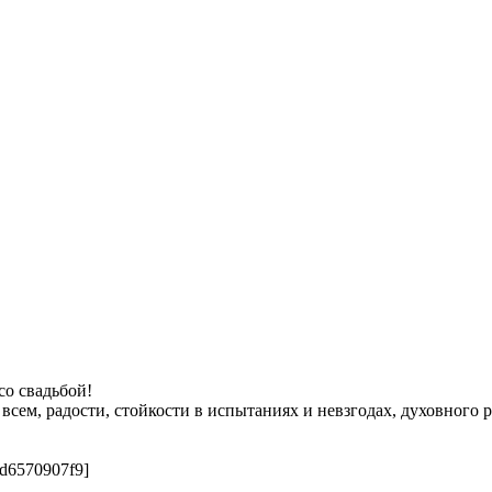
 со свадьбой!
всем, радости, стойкости в испытаниях и невзгодах, духовного
:d6570907f9]