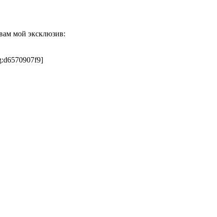
 вам мой эксклюзив:
g:d6570907f9]