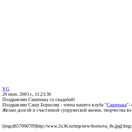
YG
29 июн. 2003 г., 11:23:30
Поздравляю Сашеньку со свадьбой!
Поздравляю Сашу Борисову - члена нашего клуба "
Сашенька
"-
Желаю долгой и счастливой супружеской жизни, творчества во 
[img:d6570907f9]http://www.2x36.ru/tmp/new/borisova_8s.jpg[/img