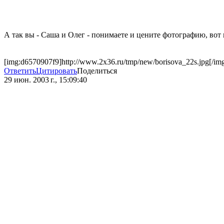
А так вы - Саша и Олег - понимаете и цените фотографию, вот
[img:d6570907f9]http://www.2x36.ru/tmp/new/borisova_22s.jpg[/im
Ответить
Цитировать
Поделиться
29 июн. 2003 г., 15:09:40