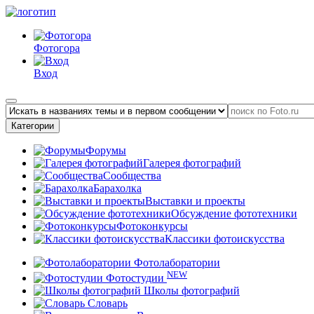
Фотогора
Вход
Категории
Форумы
Галерея фотографий
Сообщества
Барахолка
Выставки и проекты
Обсуждение фототехники
Фотоконкурсы
Классики фотоискусства
Фотолаборатории
NEW
Фотостудии
Школы фотографий
Словарь