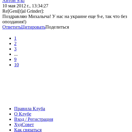
Антон S-ki
10 мая 2012 г., 13:34:27
Re[Geni[t]al Grinder]:
Поздравляю Михалыча! У нас на украине еще 9-е, так что без
опоздания!)
Ответить
Цитировать
Поделиться
1
2
3
...
9
10
Правила Клуба
О Клубе
Вход / Регистрация
ХудСовет
Как связаться