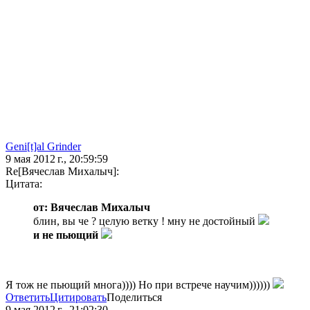
Geni[t]al Grinder
9 мая 2012 г., 20:59:59
Re[Вячеслав Михалыч]:
Цитата:
от: Вячеслав Михалыч
блин, вы че ? целую ветку ! мну не достойный
и не пьющий
Я тож не пьющий многа)))) Но при встрече научим))))))
Ответить
Цитировать
Поделиться
9 мая 2012 г., 21:02:30