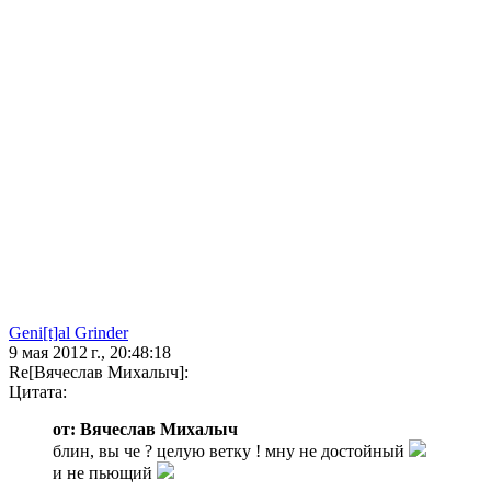
Geni[t]al Grinder
9 мая 2012 г., 20:48:18
Re[Вячеслав Михалыч]:
Цитата:
от: Вячеслав Михалыч
блин, вы че ? целую ветку ! мну не достойный
и не пьющий