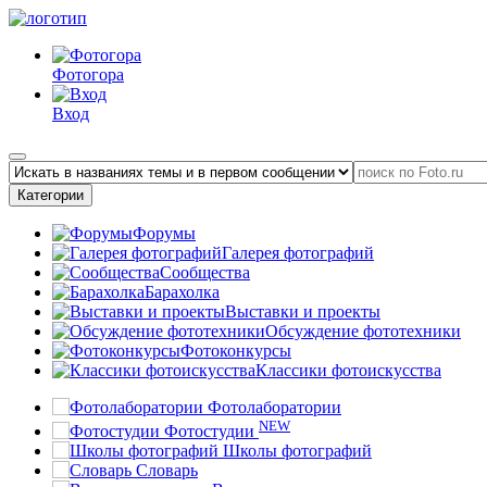
Фотогора
Вход
Категории
Форумы
Галерея фотографий
Сообщества
Барахолка
Выставки и проекты
Обсуждение фототехники
Фотоконкурсы
Классики фотоискусства
Фотолаборатории
NEW
Фотостудии
Школы фотографий
Словарь