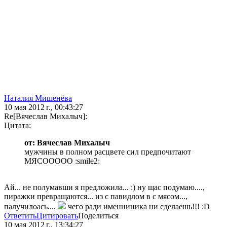
Наталия Мишенёва
10 мая 2012 г., 00:43:27
Re[Вячеслав Михалыч]:
Цитата:
от: Вячеслав Михалыч
мужчины в полном расцвете сил предпочитают
МЯСООООО :smile2:
Ай... не полумавши я предложила... :) ну щас подумаю....,
пиражки превращаются... из с павидлом в с мясом...,
палучилоась....
чего ради именниника ни сделаешь!!! :D
Ответить
Цитировать
Поделиться
10 мая 2012 г., 13:34:27