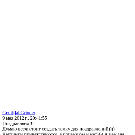
Geni[t]al Grinder
9 мая 2012 г., 20:41:55
Поздравляем!!!
Думаю всеж стоит создать темку для поздравлений))))
Картинки приветствуются, а почему бы и нет)))) А чем мы