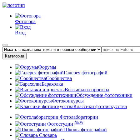
Фотогора
Вход
Категории
Форумы
Галерея фотографий
Сообщества
Барахолка
Выставки и проекты
Обсуждение фототехники
Фотоконкурсы
Классики фотоискусства
Фотолаборатории
NEW
Фотостудии
Школы фотографий
Словарь