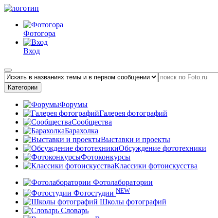
Фотогора
Вход
Категории
Форумы
Галерея фотографий
Сообщества
Барахолка
Выставки и проекты
Обсуждение фототехники
Фотоконкурсы
Классики фотоискусства
Фотолаборатории
NEW
Фотостудии
Школы фотографий
Словарь