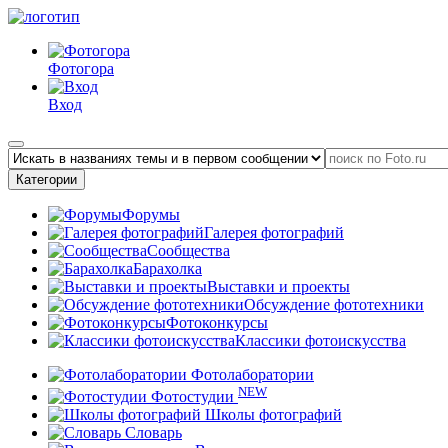
Фотогора
Вход
Категории
Форумы
Галерея фотографий
Сообщества
Барахолка
Выставки и проекты
Обсуждение фототехники
Фотоконкурсы
Классики фотоискусства
Фотолаборатории
NEW
Фотостудии
Школы фотографий
Словарь