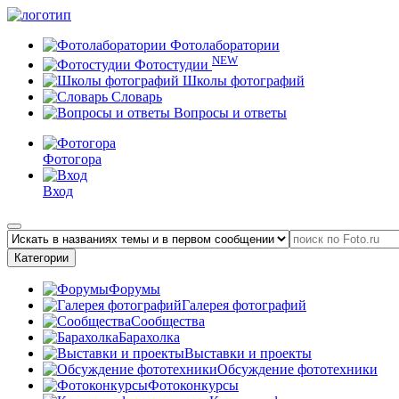
Фотолаборатории
NEW
Фотостудии
Школы фотографий
Словарь
Вопросы и ответы
Фотогора
Вход
Категории
Форумы
Галерея фотографий
Сообщества
Барахолка
Выставки и проекты
Обсуждение фототехники
Фотоконкурсы