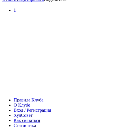
1
Правила Клуба
О Клубе
Вход / Регистрация
ХудСовет
Как связаться
Статистика