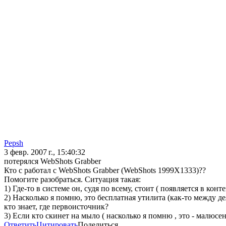
Pepsh
3 февр. 2007 г., 15:40:32
потерялся WebShots Grabber
Кто с работал c WebShots Grabber (WebShots 1999X1333)??
Помогите разобраться. Ситуация такая:
1) Где-то в системе он, судя по всему, стоит ( появляется в кон
2) Насколько я помню, это бесплатная утилита (как-то между де
кто знает, где первоисточник?
3) Если кто скинет на мыло ( насколько я помню , это - малюсе
Ответить
Цитировать
Поделиться