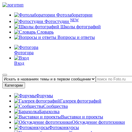
Фотолаборатории
NEW
Фотостудии
Школы фотографий
Словарь
Вопросы и ответы
Фотогора
Вход
Категории
Форумы
Галерея фотографий
Сообщества
Барахолка
Выставки и проекты
Обсуждение фототехники
Фотоконкурсы