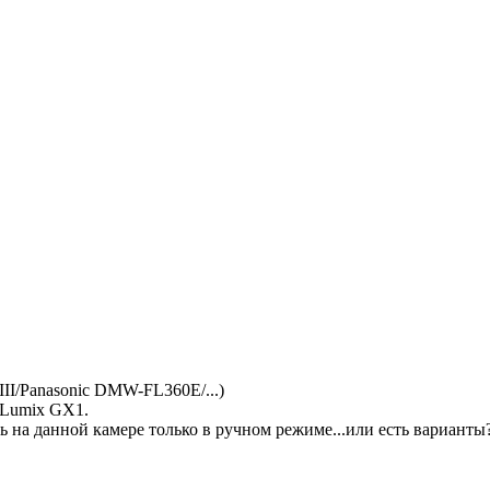
II/Panasonic DMW-FL360E/...)
 Lumix GX1.
 на данной камере только в ручном режиме...или есть варианты