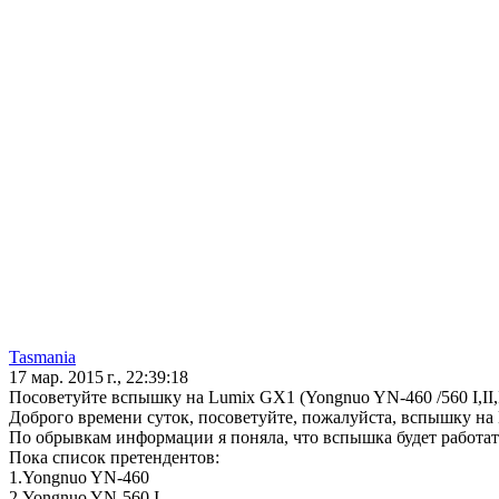
Tasmania
17 мар. 2015 г., 22:39:18
Посоветуйте вспышку на Lumix GX1 (Yongnuo YN-460 /560 I,II,I
Доброго времени суток, посоветуйте, пожалуйста, вспышку на
По обрывкам информации я поняла, что вспышка будет работать
Пока список претендентов:
1.Yongnuo YN-460
2.Yongnuo YN-560 I