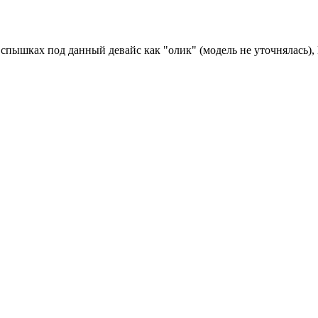
пышках под данный девайс как "олик" (модель не уточнялась), N