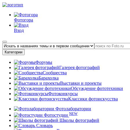
Фотогора
Вход
Категории
Форумы
Галерея фотографий
Сообщества
Барахолка
Выставки и проекты
Обсуждение фототехники
Фотоконкурсы
Классики фотоискусства
Фотолаборатории
NEW
Фотостудии
Школы фотографий
Словарь