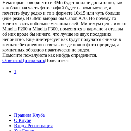
Некоторые говорят что и 3Мп будет вполне достаточно, так
как большая часть фотографий будет на компьютере, а
печатать буду редко и то в формате 10x15 или чуть больше
(еще реже). Из 3Мп выбрал бы Canon A70. Но почему то
хочется взять побольше мегапикселей. Минимум цены имеют
Minolta F200 и Minolta F300, поместятся в кармане и отзывы
об них вроде бы ничего, что лучше из двух послдених
непонятно. Еще инетересует как будут получатся снимки в
комнате без дневного света - везде полно фото природы, а
комнатных образцов практически не видел.
Помогите пожалуйста как нибудь определится.
Ответить
Цитировать
Поделиться
1
Правила Клуба
О Клубе
Вход / Регистрация
ХудСовет