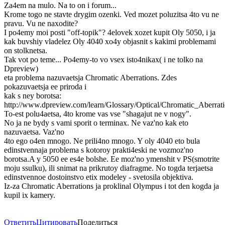
Za4em na mulo. Na to on i forum...
Krome togo ne stavte drygim ozenki. Ved mozet poluzitsa 4to vu ne
pravu. Vu ne naxodite?
I po4emy moi posti "off-topik"? 4elovek xozet kupit Oly 5050, i ja
kak buvshiy vladelez Oly 4040 xo4y objasnit s kakimi problemami
on stolknetsa.
Tak vot po teme... Po4emy-to vo vsex isto4nikax( i ne tolko na
Dpreview)
eta problema nazuvaetsja Chromatic Aberrations. Zdes
pokazuvaetsja ee priroda i
kak s ney borotsa:
http://www.dpreview.com/learn/Glossary/Optical/Chromatic_Aberrat
To-est polu4aetsa, 4to krome vas vse "shagajut ne v nogy".
No ja ne bydy s vami sporit o terminax. Ne vaz'no kak eto
nazuvaetsa. Vaz'no
4to ego o4en mnogo. Ne prili4no mnogo. Y oly 4040 eto bula
edinstvennaja problema s kotoroy prakti4eski ne vozmoz'no
borotsa.A y 5050 ee es4e bolshe. Ee moz'no ymenshit v PS(smotrite
moju ssulku), ili snimat na prikrutoy diafragme. No togda terjaetsa
edinstvennoe dostoinstvo etix modeley - svetosila objektiva.
Iz-za Chromatic Aberrations ja proklinal Olympus i tot den kogda ja
kupil ix kamery.
Ответить
Цитировать
Поделиться