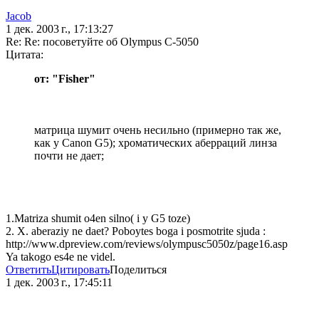
Jacob
1 дек. 2003 г., 17:13:27
Re: Re: посоветуйте об Olympus С-5050
Цитата:
от: "Fisher"
матрица шумит очень несильно (примерно так же,
как у Canon G5); хроматических аберраций линза
почти не дает;
1.Matriza shumit o4en silno( i y G5 toze)
2. X. aberaziy ne daet? Poboytes boga i posmotrite sjuda :
http://www.dpreview.com/reviews/olympusc5050z/page16.asp
Ya takogo es4e ne videl.
Ответить
Цитировать
Поделиться
1 дек. 2003 г., 17:45:11