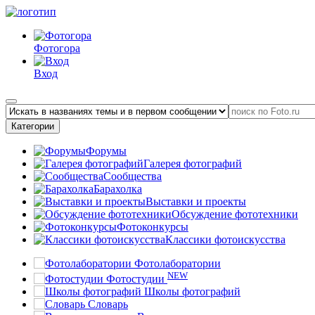
Фотогора
Вход
Категории
Форумы
Галерея фотографий
Сообщества
Барахолка
Выставки и проекты
Обсуждение фототехники
Фотоконкурсы
Классики фотоискусства
Фотолаборатории
NEW
Фотостудии
Школы фотографий
Словарь