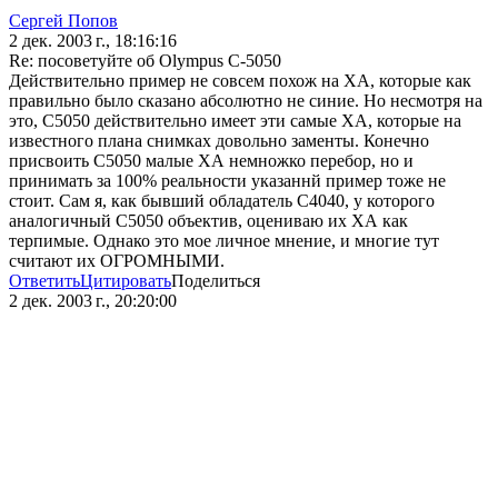
Сергей Попов
2 дек. 2003 г., 18:16:16
Re: посоветуйте об Olympus С-5050
Действительно пример не совсем похож на ХА, которые как
правильно было сказано абсолютно не синие. Но несмотря на
это, С5050 действительно имеет эти самые ХА, которые на
известного плана снимках довольно заменты. Конечно
присвоить С5050 малые ХА немножко перебор, но и
принимать за 100% реальности указаннй пример тоже не
стоит. Сам я, как бывший обладатель С4040, у которого
аналогичный С5050 объектив, оцениваю их ХА как
терпимые. Однако это мое личное мнение, и многие тут
считают их ОГРОМНЫМИ.
Ответить
Цитировать
Поделиться
2 дек. 2003 г., 20:20:00