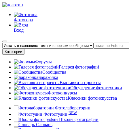
Фотогора
Вход
Категории
Форумы
Галерея фотографий
Сообщества
Барахолка
Выставки и проекты
Обсуждение фототехники
Фотоконкурсы
Классики фотоискусства
Фотолаборатории
NEW
Фотостудии
Школы фотографий
Словарь