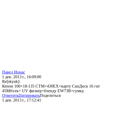
Павел Ионас
1 дек. 2013 г., 16:09:00
Re[skyuk]:
Кенон 100+18-135 СТМ+430ЕХ+карту СанДиск 16 гиг
45Мб\сек+ UV фильтр+бленду EW73B+сумку.
Ответить
Цитировать
Поделиться
1 дек. 2013 г., 17:12:41