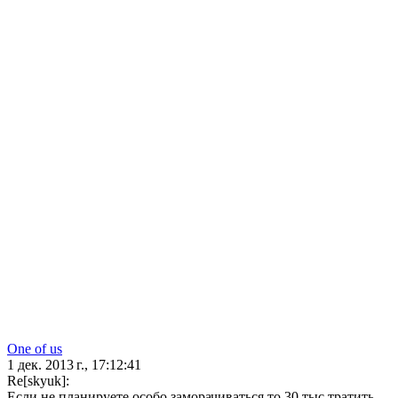
One of us
1 дек. 2013 г., 17:12:41
Re[skyuk]:
Если не планируете особо заморачиваться то 30 тыс тратить