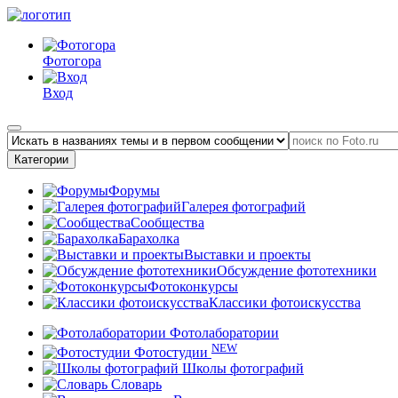
Фотогора
Вход
Категории
Форумы
Галерея фотографий
Сообщества
Барахолка
Выставки и проекты
Обсуждение фототехники
Фотоконкурсы
Классики фотоискусства
Фотолаборатории
NEW
Фотостудии
Школы фотографий
Словарь