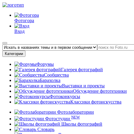
Фотогора
Вход
Категории
Форумы
Галерея фотографий
Сообщества
Барахолка
Выставки и проекты
Обсуждение фототехники
Фотоконкурсы
Классики фотоискусства
Фотолаборатории
NEW
Фотостудии
Школы фотографий
Словарь