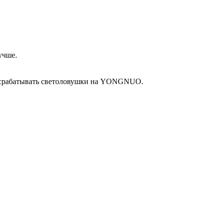
учше.
лие срабатывать светоловушки на YONGNUO.