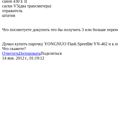
canon 430 E II
cactus V5(два трансмитера)
отражатель
штатив
Что посоветуете докупить что бы получить 3 или больше пере
Думал купить парочку YONGNUO Flash Speedlite YN-462 и к ни
Что скажете?
Ответить
Цитировать
Поделиться
14 янв. 2012 г., 01:19:12