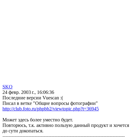
SKO
24 февр. 2003 г., 16:06:36
Последние версии Vuescan :(
Писал в ветке "Общие вопросы фотографии"
http://club.foto.ru/phpbb2/viewtopic.php?t=36945
Может здесь более уместно будет.
Повторюсь, т.к. активно пользую данный продукт и хочется
до сути докопаться.
--------------------------------------------------------------------------------