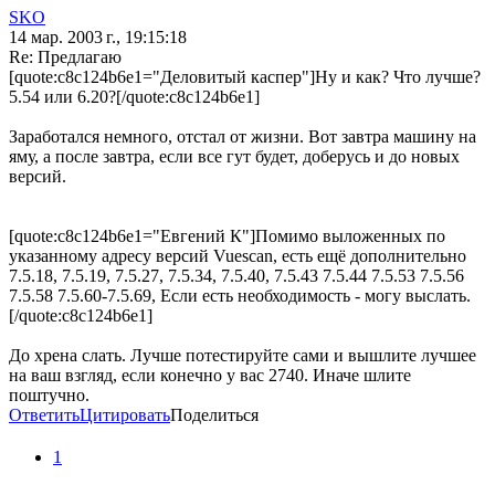
SKO
14 мар. 2003 г., 19:15:18
Re: Предлагаю
[quote:c8c124b6e1="Деловитый каспер"]Ну и как? Что лучше?
5.54 или 6.20?[/quote:c8c124b6e1]
Заработался немного, отстал от жизни. Вот завтра машину на
яму, а после завтра, если все гут будет, доберусь и до новых
версий.
[quote:c8c124b6e1="Евгений К"]Помимо выложенных по
указанному адресу версий Vuescan, есть ещё дополнительно
7.5.18, 7.5.19, 7.5.27, 7.5.34, 7.5.40, 7.5.43 7.5.44 7.5.53 7.5.56
7.5.58 7.5.60-7.5.69, Если есть необходимость - могу выслать.
[/quote:c8c124b6e1]
До хрена слать. Лучше потестируйте сами и вышлите лучшее
на ваш взгляд, если конечно у вас 2740. Иначе шлите
поштучно.
Ответить
Цитировать
Поделиться
1