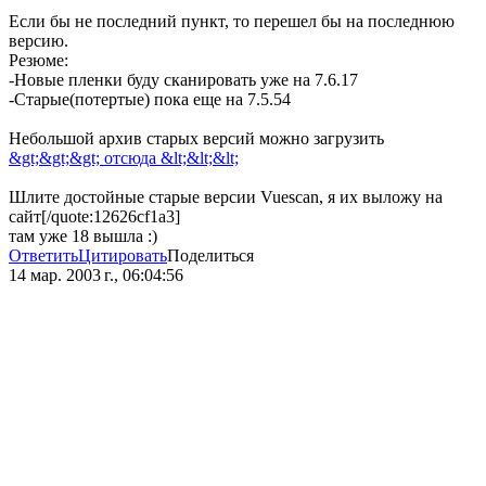
Если бы не последний пункт, то перешел бы на последнюю
версию.
Резюме:
-Новые пленки буду сканировать уже на 7.6.17
-Старые(потертые) пока еще на 7.5.54
Небольшой архив старых версий можно загрузить
&gt;&gt;&gt; отсюда &lt;&lt;&lt;
Шлите достойные старые версии Vuescan, я их выложу на
сайт[/quote:12626cf1a3]
там уже 18 вышла :)
Ответить
Цитировать
Поделиться
14 мар. 2003 г., 06:04:56