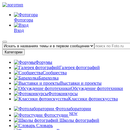
Фотогора
Вход
Категории
Форумы
Галерея фотографий
Сообщества
Барахолка
Выставки и проекты
Обсуждение фототехники
Фотоконкурсы
Классики фотоискусства
Фотолаборатории
NEW
Фотостудии
Школы фотографий
Словарь