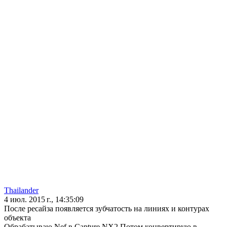
Thailander
4 июл. 2015 г., 14:35:09
После ресайза появляется зубчатость на линиях и контурах
объекта
Обрабатываю Nef в Capture NX2.Потом конвертирую в