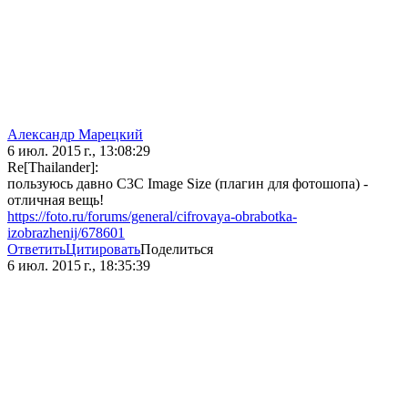
Александр Марецкий
6 июл. 2015 г., 13:08:29
Re[Thailander]:
пользуюсь давно C3C Image Size (плагин для фотошопа) -
отличная вещь!
https://foto.ru/forums/general/cifrovaya-obrabotka-
izobrazhenij/678601
Ответить
Цитировать
Поделиться
6 июл. 2015 г., 18:35:39