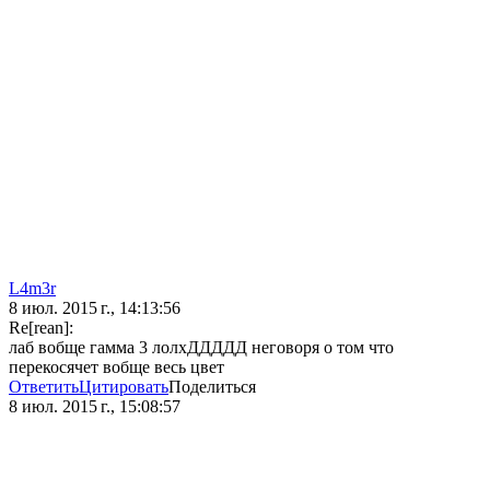
L4m3r
8 июл. 2015 г., 14:13:56
Re[rean]:
лаб вобще гамма 3 лолхДДДДД неговоря о том что
перекосячет вобще весь цвет
Ответить
Цитировать
Поделиться
8 июл. 2015 г., 15:08:57