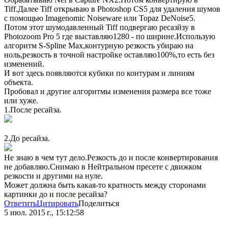
Tiff.Далее Tiff открываю в Photoshop CS5 для удаления шумов
с помощью Imagenomic Noiseware или Topaz DeNoise5.
Потом этот шумодавленный Tiff подвергаю ресазйзу в
Photozoom Pro 5 где выставляю1280 - по ширине.Использую
алгоритм S-Spline Max,контурную резкость убираю на
ноль,резкость в точной настройке оставляю100%,то есть без
изменений.
И вот здесь появляются кубики по контурам и линиям
объекта.
Пробовал и другие алгоритмы изменения размера все тоже
или хуже.
1.После ресайза.
2.До ресайза.
Не знаю в чем тут дело.Резкость до и после конвертирования
не добавляю.Снимаю в Нейтральном пресете с движком
резкости и другими на нуле.
Может должна быть какая-то кратность между сторонами
картинки до и после ресайза?
Ответить
Цитировать
Поделиться
5 июл. 2015 г., 15:12:58