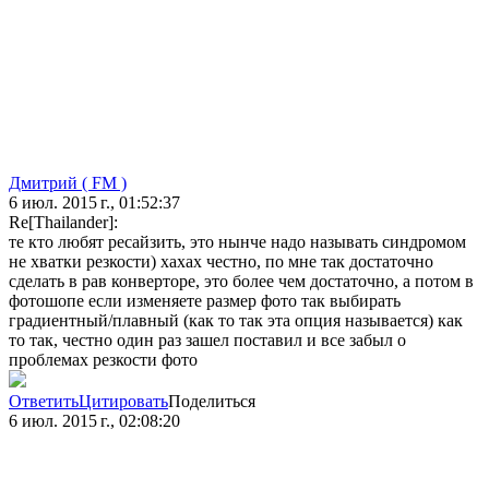
Дмитрий ( FM )
6 июл. 2015 г., 01:52:37
Re[Thailander]:
те кто любят ресайзить, это нынче надо называть синдромом
не хватки резкости) хахах честно, по мне так достаточно
сделать в рав конверторе, это более чем достаточно, а потом в
фотошопе если изменяете размер фото так выбирать
градиентный/плавный (как то так эта опция называется) как
то так, честно один раз зашел поставил и все забыл о
проблемах резкости фото
Ответить
Цитировать
Поделиться
6 июл. 2015 г., 02:08:20