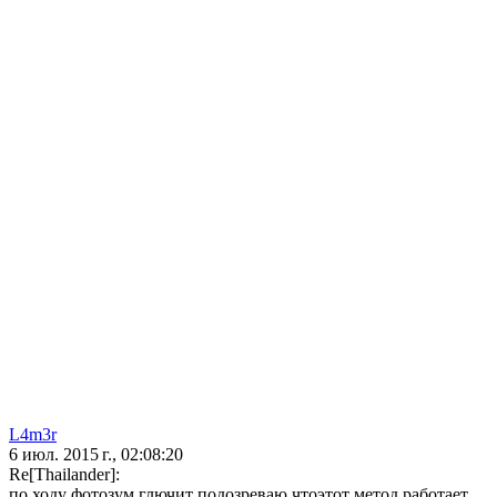
L4m3r
6 июл. 2015 г., 02:08:20
Re[Thailander]:
по ходу фотозум глючит подозреваю чтоэтот метод работает