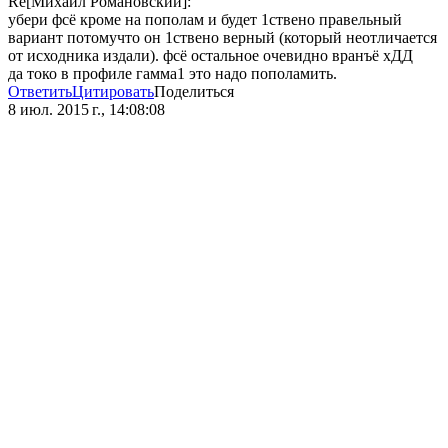
Re[Михаил Романовский]:
убери фсё кроме на пополам и будет 1ствено правельный
вариант потомучто он 1ствено верный (который неотличается
от исходника издали). фсё остальное очевидно вранъё хДД
да токо в профиле гамма1 это надо пополамить.
Ответить
Цитировать
Поделиться
8 июл. 2015 г., 14:08:08