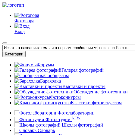
Фотогора
Вход
Категории
Форумы
Галерея фотографий
Сообщества
Барахолка
Выставки и проекты
Обсуждение фототехники
Фотоконкурсы
Классики фотоискусства
Фотолаборатории
NEW
Фотостудии
Школы фотографий
Словарь