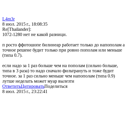
L4m3r
8 июл. 2015 г., 18:08:35
Re[Thailander]:
1072-1280 нет не какой разници.
п росто ффотошопе билинеар работает только до напополам а
точное решене будит только при ровно пополам или меньше
(типа 0.7).
если надо за 1 раз больше чем на пополам (сильно больше,
типа в 3 раза) то надо сначало фильтрануть и тоже будит
точное. за 1 раз сильно меньше чем напополам (типа 0.9)
лутше неделать может муар вылезти
Ответить
Цитировать
Поделиться
8 июл. 2015 г., 23:22:41