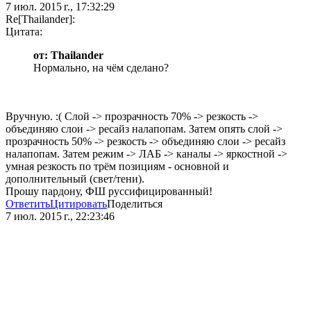
7 июл. 2015 г., 17:32:29
Re[Thailander]:
Цитата:
от: Thailander
Нормально, на чём сделано?
Вручную. :( Слой -> прозрачность 70% -> резкость ->
объединяю слои -> ресайз налапопам. Затем опять слой ->
прозрачность 50% -> резкость -> объединяю слои -> ресайз
налапопам. Затем режим -> ЛАБ -> каналы -> яркостной ->
умная резкость по трём позициям - основной и
дополнительный (свет/тени).
Прошу пардону, ФШ руссифицированный!
Ответить
Цитировать
Поделиться
7 июл. 2015 г., 22:23:46