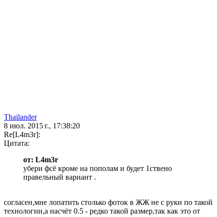
Thailander
8 июл. 2015 г., 17:38:20
Re[L4m3r]:
Цитата:
от: L4m3r
убери фсё кроме на пополам и будет 1ствено
правельный вариант .
согласен,мне лопатить столько фоток в ЖЖ не с руки по такой
технологии,а насчёт 0.5 - редко такой размер,так как это от