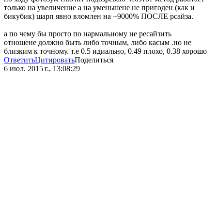
только на увеличение а на уменьшене не пригоден (как и
бикубик) шарп явно вломлен на +9000% ПОСЛЕ рсайза.
а по чему бы просто по нармальному не ресайзить
отношене должно быть либо точным, либо касым .но не
близким к точному. т.е 0.5 идиально, 0.49 плохо, 0.38 хорошо
Ответить
Цитировать
Поделиться
6 июл. 2015 г., 13:08:29