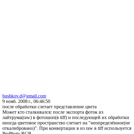
bushkov.d@gmail.com
9 нояб. 2008 г., 06:46:50
после обработки слетает представление цвета
Может кто сталкивался: после экспорта фоток из
лайтрума(raw) в фотошоп(в tiff) и последующей их обработки
иногда цветовое пространство слетает на "неопределённое(не
откалибровано)". При конвертации в из raw в tiff используется
ProPhoto RGB.