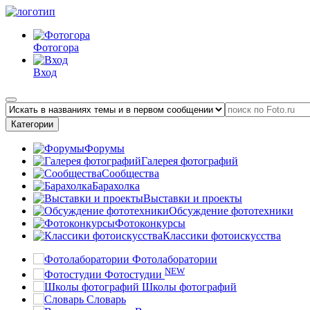
Фотогора
Вход
Категории
Форумы
Галерея фотографий
Сообщества
Барахолка
Выставки и проекты
Обсуждение фототехники
Фотоконкурсы
Классики фотоискусства
Фотолаборатории
NEW
Фотостудии
Школы фотографий
Словарь