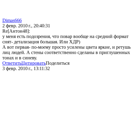
Dimas666
2 февр. 2010 г., 20:40:31
Re[Антон48]:
у меня есть подозрения, что повар вообще на средний формат
снят- детализация большая. Или ХДР)
А вот первая- по-моему просто усилены цвета яркие, и ретушь
лиц людей. А стены соответственно сделаны в приглушенных
тонах и в синеву.
Ответить
Цитировать
Поделиться
3 февр. 2010 г., 13:11:32