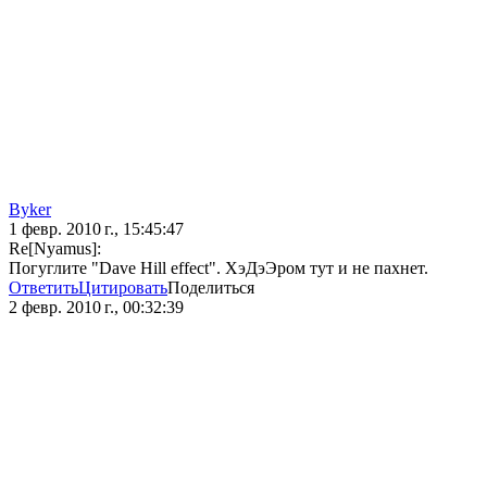
Byker
1 февр. 2010 г., 15:45:47
Re[Nyamus]:
Погуглите "Dave Hill effect". ХэДэЭром тут и не пахнет.
Ответить
Цитировать
Поделиться
2 февр. 2010 г., 00:32:39