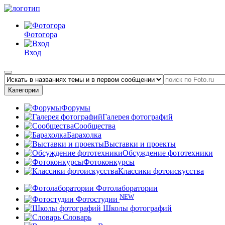
Фотогора
Вход
Категории
Форумы
Галерея фотографий
Сообщества
Барахолка
Выставки и проекты
Обсуждение фототехники
Фотоконкурсы
Классики фотоискусства
Фотолаборатории
NEW
Фотостудии
Школы фотографий
Словарь