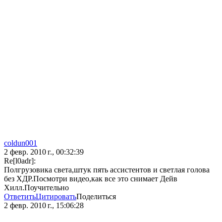
coldun001
2 февр. 2010 г., 00:32:39
Re[l0adr]:
Полгрузовика света,штук пять ассистентов и светлая голова
без ХДР.Посмотри видео,как все это снимает Дейв
Хилл.Поучительно
Ответить
Цитировать
Поделиться
2 февр. 2010 г., 15:06:28