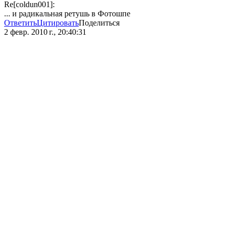
Re[coldun001]:
... и радикальная ретушь в Фотошпе
Ответить
Цитировать
Поделиться
2 февр. 2010 г., 20:40:31