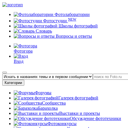
Фотолаборатории
NEW
Фотостудии
Школы фотографий
Словарь
Вопросы и ответы
Фотогора
Вход
Категории
Форумы
Галерея фотографий
Сообщества
Барахолка
Выставки и проекты
Обсуждение фототехники
Фотоконкурсы