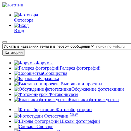
Фотогора
Вход
Категории
Форумы
Галерея фотографий
Сообщества
Барахолка
Выставки и проекты
Обсуждение фототехники
Фотоконкурсы
Классики фотоискусства
Фотолаборатории
NEW
Фотостудии
Школы фотографий
Словарь